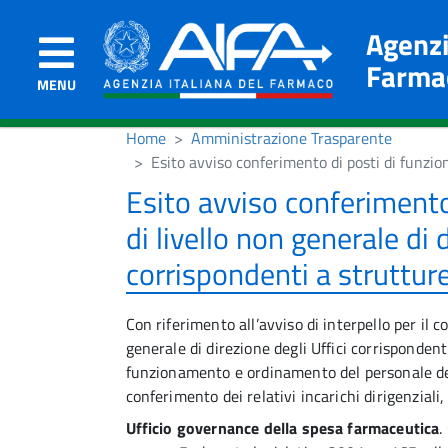
Agenzi
Farma
MENU
Home
Amministrazione Trasparente
Esito avviso conferimento di posti di funzion
Esito avviso conferimento 
di livello non generale di 
corrispondenti a struttu
Con riferimento all’avviso di interpello per il c
generale di direzione degli Uffici corrisponden
funzionamento e ordinamento del personale dell
conferimento dei relativi incarichi dirigenzial
Ufficio governance della spesa farmaceutica
.