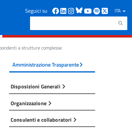
Facebook
Linkedin
Instagram
Bluesky
Youtube
Spotify
X
Seguici su
ITA
Cerca
Testo da ricercare
rispondenti a strutture complesse
Amministrazione Trasparente
Disposizioni Generali
Organizzazione
Consulenti e collaboratori