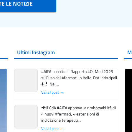
E LE NOTIZIE
Ultimi Instagram
M
#AIFA pubblica il Rapporto #OsMed 2025
sull’uso dei #farmaci in Italia. Dati principali
⬇️ 💊 Nel ...
Vai al post →
📢 Il CdA #AIFA approva la rimborsabilità di
4 nuovi #farmaci, 4 estensioni di
indicazione terapeuti...
Vai al post →