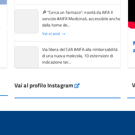
🔎 "Cerca un farmaco": novità da AIFA Il
servizio #AIFA Medicinali, accessibile anche
dalla home de...
Vai al post →
Via libera del CdA #AIFA alla rimborsabilità
di una nuova molecola, 10 estensioni di
indicazione ter...
Vai al post →
V
Vai al profilo Instagram
L'Italia si conferma tra i primi Paesi europei
Instagram
per l'accesso ai #farmaci orfani rimborsati
dal Servi...
Vai al post →
💜 Il 29 giugno #AIFA si è illuminata di viola
in occasione della XVII Giornata Mondiale