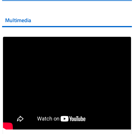
💜 Il 29 giugno #AIFA si è illuminata di viola in occasione
della XVII Giornata Mondiale della Scler...
Multimedia
Vai al post →