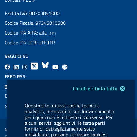
Partita IVA: 08703841000
Codice Fiscale: 97345810580
Codice IPA AIFA: aifa_rm
Codice IPA UCB: UFE1TR
SEGUICI SU
F
L
l
X
B
Y
l
a
i
a
l
o
a
FEED RSS
c
n
b
u
u
b
F
Modulo gestione cookie
Chiudi e rifiuta tutto
e
k
e
e
t
e
e
COOKIES
b
e
l
s
u
l
e
Questo sito utilizza cookie tecnici e
Gestione cookie
o
d
.
k
b
.
d
analytics, necessari al suo funzionamento,
o
i
b
y
e
b
per i quali non è richiesto il consenso. Per
R
Sezione Link Utili
alcuni servizi aggiuntivi, le terze parti
k
n
u
u
s
fornitrici, dettagliatamente sotto
Note legali
t
t
individuate, possono utilizzare cookies
s