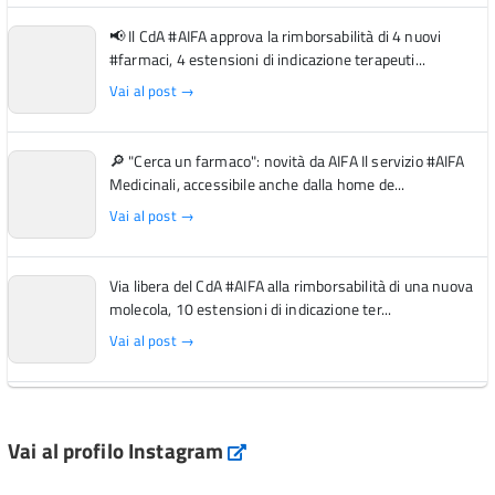
📢 Il CdA #AIFA approva la rimborsabilità di 4 nuovi
#farmaci, 4 estensioni di indicazione terapeuti...
Vai al post →
🔎 "Cerca un farmaco": novità da AIFA Il servizio #AIFA
Medicinali, accessibile anche dalla home de...
Vai al post →
Via libera del CdA #AIFA alla rimborsabilità di una nuova
molecola, 10 estensioni di indicazione ter...
Vai al post →
L'Italia si conferma tra i primi Paesi europei per l'accesso
ai #farmaci orfani rimborsati dal Servi...
Vai al profilo Instagram
Instagram
Vai al post →