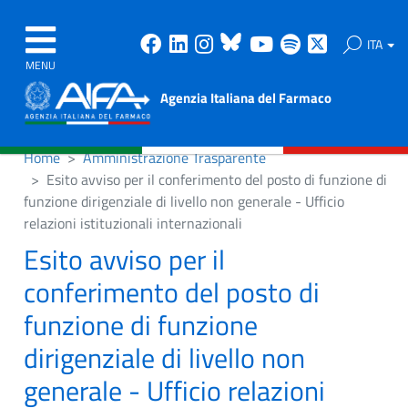
Facebook
Linkedin
Instagram
Bluesky
Youtube
Spotify
X
ITA
MENU
Agenzia Italiana del Farmaco
Home
Amministrazione Trasparente
Esito avviso per il conferimento del posto di funzione di
funzione dirigenziale di livello non generale - Ufficio
relazioni istituzionali internazionali
Esito avviso per il
conferimento del posto di
funzione di funzione
dirigenziale di livello non
generale - Ufficio relazioni