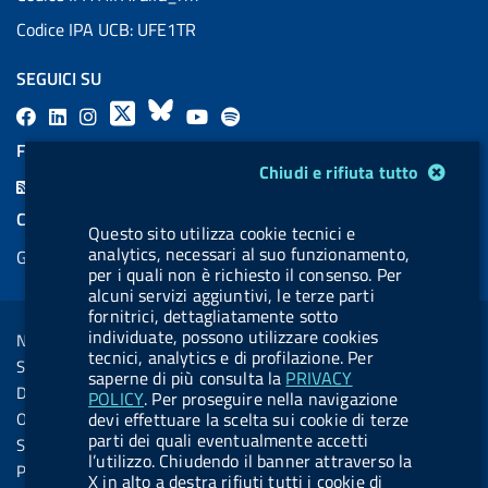
Codice IPA UCB: UFE1TR
SEGUICI SU
F
L
l
X
B
Y
l
a
i
a
l
o
a
FEED RSS
Modulo gestione cookie
c
n
b
u
u
b
Chiudi e rifiuta tutto
F
e
k
e
e
t
e
e
COOKIES
b
e
l
s
u
l
Questo sito utilizza cookie tecnici e
e
analytics, necessari al suo funzionamento,
Gestione cookie
o
d
.
k
b
.
d
per i quali non è richiesto il consenso. Per
o
i
b
y
e
b
alcuni servizi aggiuntivi, le terze parti
R
Sezione Link Utili
fornitrici, dettagliatamente sotto
k
n
u
u
s
individuate, possono utilizzare cookies
Note legali
t
t
tecnici, analytics e di profilazione. Per
s
Social Media Policy
t
t
saperne di più consulta la
PRIVACY
Dichiarazione di accessibilità
POLICY
. Per proseguire nella navigazione
o
o
Obiettivi di accessibilità
devi effettuare la scelta sui cookie di terze
n
n
parti dei quali eventualmente accetti
Statistiche sito
l’utilizzo. Chiudendo il banner attraverso la
.
.
Privacy
X in alto a destra rifiuti tutti i cookie di