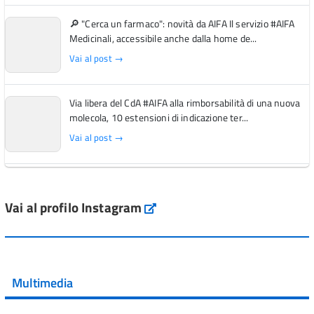
🔎 "Cerca un farmaco": novità da AIFA Il servizio #AIFA
Medicinali, accessibile anche dalla home de...
Vai al post →
Via libera del CdA #AIFA alla rimborsabilità di una nuova
molecola, 10 estensioni di indicazione ter...
Vai al post →
L'Italia si conferma tra i primi Paesi europei per l'accesso
ai #farmaci orfani rimborsati dal Servi...
Vai al profilo Instagram
Instagram
Vai al post →
💜 Il 29 giugno #AIFA si è illuminata di viola in occasione
della XVII Giornata Mondiale della Scler...
Multimedia
Vai al post →