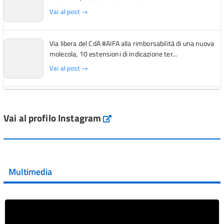
Vai al post →
Via libera del CdA #AIFA alla rimborsabilità di una nuova
molecola, 10 estensioni di indicazione ter...
Vai al post →
L'Italia si conferma tra i primi Paesi europei per l'accesso
ai #farmaci orfani rimborsati dal Servi...
Vai al profilo Instagram
Instagram
Vai al post →
💜 Il 29 giugno #AIFA si è illuminata di viola in occasione
della XVII Giornata Mondiale della Scler...
Multimedia
Vai al post →