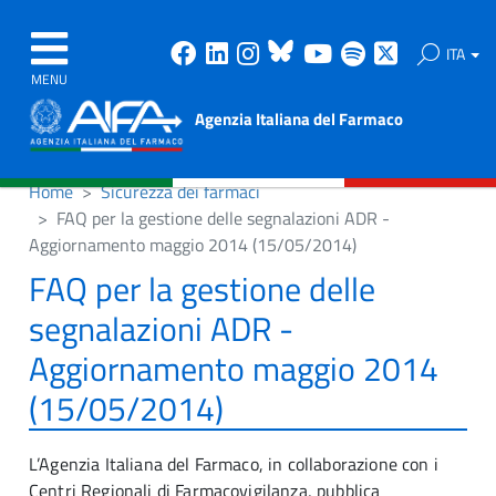
Facebook
Linkedin
Instagram
Bluesky
Youtube
Spotify
X
ITA
MENU
Agenzia Italiana del Farmaco
Home
Sicurezza dei farmaci
FAQ per la gestione delle segnalazioni ADR -
Aggiornamento maggio 2014 (15/05/2014)
FAQ per la gestione delle
segnalazioni ADR -
Aggiornamento maggio 2014
(15/05/2014)
L’Agenzia Italiana del Farmaco, in collaborazione con i
Centri Regionali di Farmacovigilanza, pubblica