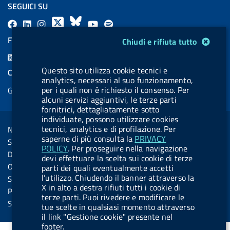
SEGUICI SU
F
L
l
X
B
Y
l
a
i
a
l
o
a
Modulo gestione cookie
FEED RSS
Chiudi e rifiuta tutto
c
n
b
u
u
b
F
e
k
e
e
t
e
e
Questo sito utilizza cookie tecnici e
COOKIES
b
e
l
s
u
l
analytics, necessari al suo funzionamento,
e
per i quali non è richiesto il consenso. Per
Gestione cookie
o
d
.
k
b
.
d
alcuni servizi aggiuntivi, le terze parti
o
i
b
y
e
b
fornitrici, dettagliatamente sotto
R
Sezione Link Utili
k
n
u
u
individuate, possono utilizzare cookies
s
tecnici, analytics e di profilazione. Per
Note legali
t
t
saperne di più consulta la
PRIVACY
s
Social Media Policy
t
t
POLICY
. Per proseguire nella navigazione
Dichiarazione di accessibilità
devi effettuare la scelta sui cookie di terze
o
o
Obiettivi di accessibilità
parti dei quali eventualmente accetti
n
n
l’utilizzo. Chiudendo il banner attraverso la
Statistiche sito
X in alto a destra rifiuti tutti i cookie di
.
.
Privacy
terze parti. Puoi rivedere e modificare le
i
s
Servizi Online
tue scelte in qualsiasi momento attraverso
n
p
il link "Gestione cookie" presente nel
footer.