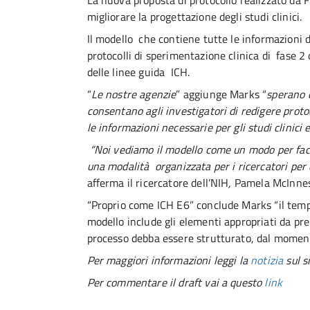
La nuova proposta di protocollo realizzato da
migliorare la progettazione degli studi clinici.
Il modello che contiene tutte le informazioni d
protocolli di sperimentazione clinica di fase 2
delle linee guida ICH.
“
Le nostre agenzie
” aggiunge Marks “
sperano c
consentano agli investigatori di redigere prot
le informazioni necessarie per gli studi clinici 
“Noi vediamo il modello come un modo per facilit
una modalità organizzata per i ricercatori per d
afferma il ricercatore dell’NIH
,
Pamela McInnes
“Proprio come ICH E6” conclude Marks “il templa
modello include gli elementi appropriati da pr
processo debba essere strutturato, dal momento 
Per maggiori informazioni leggi la
notizia
sul s
Per commentare il draft vai a questo
link