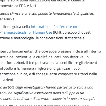
 aprile 2016 sulla realizzazione del nuovo modello di
untamente da FDA e NIH.
azione clinica è una componente fondamentale di qualsiasi
er Marks.
e linee guida della
International Conference on
 Pharmaceuticals for Human Use
(ICH). Lo scopo di questi
azione e metodologia, le considerazioni statistiche e il
ntenuti fondamentali che dovrebbero essere inclusi all’interno
tutela dei pazienti e la qualità dei dati, non descrive un
 informazioni. Il tempo trascorso a identificare gli elementi
rotocollo e la maniera migliore di organizzarli può
entazione clinica, e di conseguenza comportare ritardi nella
 pazienti.
ino all’85% degli investigatori hanno partecipato solo a uno
nno una significativa esperienza nello sviluppo di un
otrebbero beneficiare di ulteriore supporto in questo campo
”.