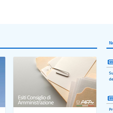
No
Su
de
Pr