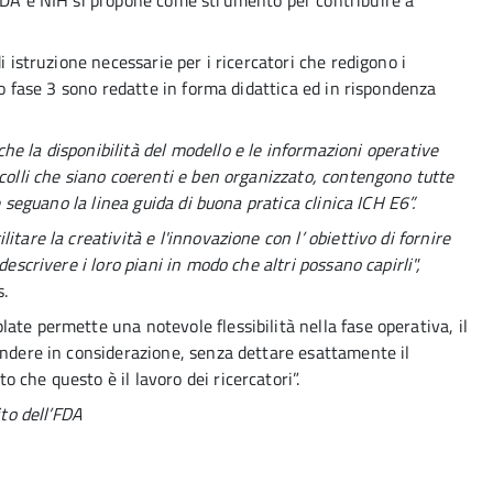
 FDA e NIH si propone come strumento per contribuire a
i istruzione necessarie per i ricercatori che redigono i
 o fase 3 sono redatte in forma didattica ed in rispondenza
he la disponibilità del modello e le informazioni operative
ocolli che siano coerenti e ben organizzato, contengono tutte
e seguano la linea guida di buona pratica clinica ICH E6”.
are la creatività e l'innovazione con l’ obiettivo di fornire
escrivere i loro piani in modo che altri possano capirli",
.
te permette una notevole flessibilità nella fase operativa, il
endere in considerazione, senza dettare esattamente il
che questo è il lavoro dei ricercatori”.
ito dell’FDA