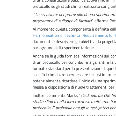
di una consultazione pubblica attiva fino al 17
protocollo sugli studi clinici realizzato congi
“
La creazione del protocollo di una speriment
programma di sviluppo di farmaci
” afferma Pet
Al momento questa componente è definita dall
Harmonisation of Technical Requirements for
documenti è descrivere gli obiettivi, la progett
background della sperimentazione.
Anche se la guida fornisce informazioni sui co
di un protocollo per contribuire a garantire la 
formato standard per la presentazione di queste
specifici che dovrebbero essere inclusi in un p
potenzialmente ritardare l'inizio di una sperim
messa a disposizione di nuovi trattamenti per i
Inoltre, commenta Marks “
c’è di più, perché f
studio clinico nella loro carriera, molti non ha
protocollo. È probabile che gli investigatori p