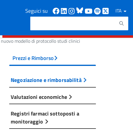
Facebook
Linkedin
Instagram
Bluesky
Youtube
Spotify
X
Seguici su
ITA
Cerca
Testo da ricercare
uovo modello di protocollo studi clinici
Prezzi e Rimborso
Negoziazione e rimborsabilità
Valutazioni economiche
Registri farmaci sottoposti a
monitoraggio