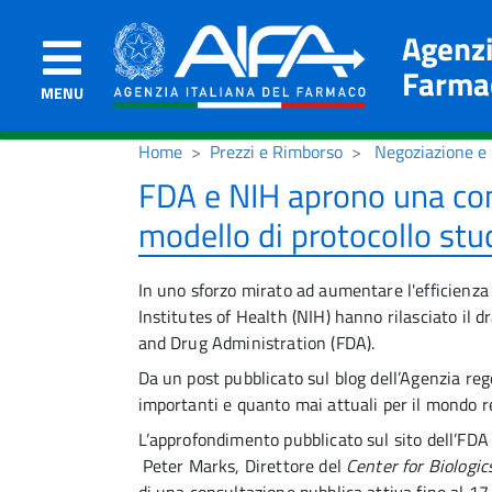
Agenzi
Farma
MENU
Home
Prezzi e Rimborso
Negoziazione e 
FDA e NIH aprono una con
modello di protocollo studi
In uno sforzo mirato ad aumentare l'efficienza d
Institutes of Health (NIH) hanno rilasciato il d
and Drug Administration (FDA).
Da un post pubblicato sul blog dell’Agenzia re
importanti e quanto mai attuali per il mondo reg
L’approfondimento pubblicato sul sito dell’FDA
Peter Marks, Direttore del
Center for Biologi