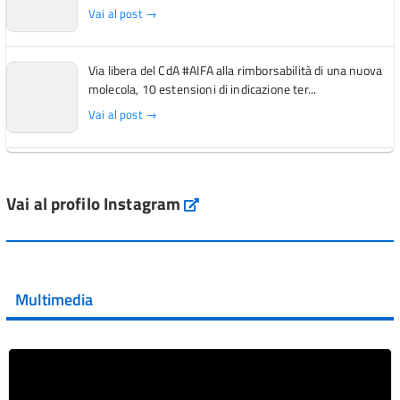
Vai al post →
Via libera del CdA #AIFA alla rimborsabilità di una nuova
molecola, 10 estensioni di indicazione ter...
Vai al post →
L'Italia si conferma tra i primi Paesi europei per l'accesso
ai #farmaci orfani rimborsati dal Servi...
Vai al profilo Instagram
Instagram
Vai al post →
💜 Il 29 giugno #AIFA si è illuminata di viola in occasione
della XVII Giornata Mondiale della Scler...
Multimedia
Vai al post →