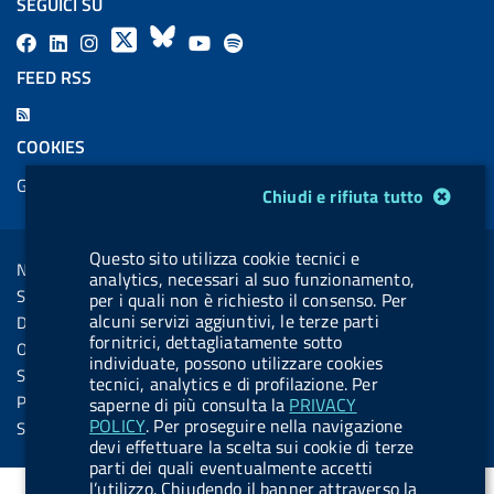
SEGUICI SU
F
L
l
X
B
Y
l
a
i
a
l
o
a
FEED RSS
c
n
b
u
u
b
F
e
k
e
e
t
e
e
COOKIES
b
e
l
s
u
l
e
Gestione cookie
o
d
.
k
b
.
Modulo gestione cookie
Chiudi e rifiuta tutto
d
o
i
b
y
e
b
R
Sezione Link Utili
k
n
u
u
Questo sito utilizza cookie tecnici e
s
Note legali
t
t
analytics, necessari al suo funzionamento,
s
Social Media Policy
per i quali non è richiesto il consenso. Per
t
t
alcuni servizi aggiuntivi, le terze parti
Dichiarazione di accessibilità
o
o
fornitrici, dettagliatamente sotto
Obiettivi di accessibilità
individuate, possono utilizzare cookies
n
n
Statistiche sito
tecnici, analytics e di profilazione. Per
.
.
Privacy
saperne di più consulta la
PRIVACY
i
s
POLICY
. Per proseguire nella navigazione
Servizi Online
devi effettuare la scelta sui cookie di terze
n
p
parti dei quali eventualmente accetti
s
o
l’utilizzo. Chiudendo il banner attraverso la