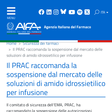
Facebook
Linkedin
Instagram
Bluesky
Youtube
Spotify
X
ITA
MENU
Agenzia Italiana del Farmaco
Home
Sicurezza dei farmaci
Il PRAC raccomanda la sospensione dal mercato delle
soluzioni di amido idrossietilico per infusione
Il PRAC raccomanda la
sospensione dal mercato delle
soluzioni di amido idrossietilico
per infusione
Il comitato di sicurezza dell'EMA, PRAC, ha
raccomandato la sospensione delle autorizzazioni