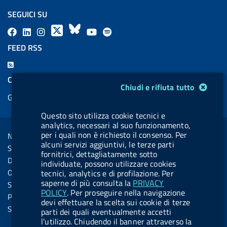
SEGUICI SU
F
L
l
X
B
Y
l
a
i
a
l
o
a
FEED RSS
c
n
b
u
u
b
F
e
k
e
e
t
e
e
COOKIES
b
e
l
s
u
l
Modulo gestione cookie
Chiudi e rifiuta tutto
e
Gestione cookie
o
d
.
k
b
.
d
o
i
b
y
e
b
Questo sito utilizza cookie tecnici e
R
Sezione Link Utili
analytics, necessari al suo funzionamento,
k
n
u
u
s
per i quali non è richiesto il consenso. Per
Note legali
t
t
alcuni servizi aggiuntivi, le terze parti
s
Social Media Policy
t
t
fornitrici, dettagliatamente sotto
Dichiarazione di accessibilità
individuate, possono utilizzare cookies
o
o
Obiettivi di accessibilità
tecnici, analytics e di profilazione. Per
n
n
saperne di più consulta la
PRIVACY
Statistiche sito
POLICY
. Per proseguire nella navigazione
.
.
Privacy
devi effettuare la scelta sui cookie di terze
i
s
Servizi Online
parti dei quali eventualmente accetti
n
p
l’utilizzo. Chiudendo il banner attraverso la