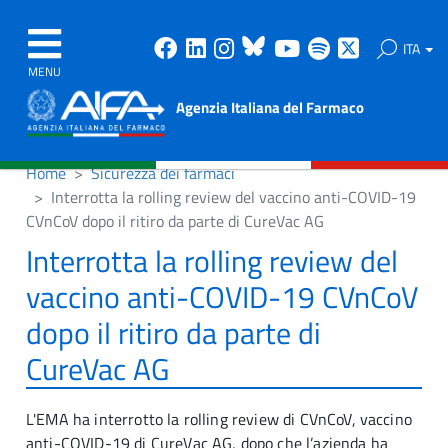
Facebook
Linkedin
Instagram
Bluesky
Youtube
Spotify
X
ITA
MENU
Agenzia Italiana del Farmaco
Home
Sicurezza dei farmaci
Interrotta la rolling review del vaccino anti-COVID-19
CVnCoV dopo il ritiro da parte di CureVac AG
Interrotta la rolling review del
vaccino anti-COVID-19 CVnCoV
dopo il ritiro da parte di
CureVac AG
L'EMA ha interrotto la rolling review di CVnCoV, vaccino
anti-COVID-19 di CureVac AG, dopo che l’azienda ha