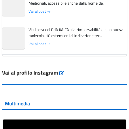
Medicinali, accessibile anche dalla home de...
Vai al post →
Via libera del CdA #AIFA alla rimborsabilità di una nuova
molecola, 10 estensioni di indicazione ter...
Vai al post →
L'Italia si conferma tra i primi Paesi europei per l'accesso
ai #farmaci orfani rimborsati dal Servi...
Vai al profilo Instagram
Instagram
Vai al post →
💜 Il 29 giugno #AIFA si è illuminata di viola in occasione
della XVII Giornata Mondiale della Scler...
Multimedia
Vai al post →