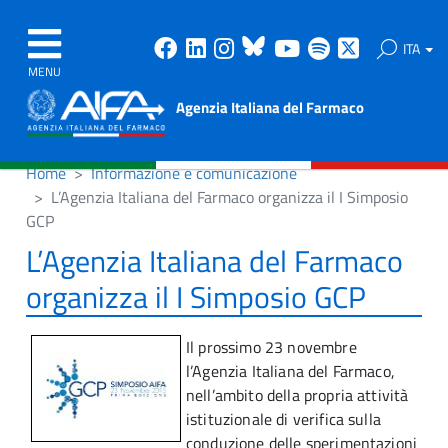
Facebook
Linkedin
Instagram
Bluesky
Youtube
Spotify
X
ITA
MENU
Agenzia Italiana del Farmaco
Home
Informazione e comunicazione
L’Agenzia Italiana del Farmaco organizza il I Simposio
GCP
L’Agenzia Italiana del Farmaco
organizza il I Simposio GCP
Il prossimo 23 novembre
l’Agenzia Italiana del Farmaco,
nell’ambito della propria attività
istituzionale di verifica sulla
conduzione delle sperimentazioni