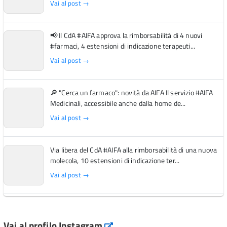
Vai al post →
📢 Il CdA #AIFA approva la rimborsabilità di 4 nuovi
#farmaci, 4 estensioni di indicazione terapeuti...
Vai al post →
🔎 "Cerca un farmaco": novità da AIFA Il servizio #AIFA
Medicinali, accessibile anche dalla home de...
Vai al post →
Via libera del CdA #AIFA alla rimborsabilità di una nuova
molecola, 10 estensioni di indicazione ter...
Vai al post →
L'Italia si conferma tra i primi Paesi europei per l'accesso
ai #farmaci orfani rimborsati dal Servi...
Vai al profilo Instagram
Instagram