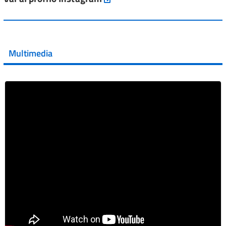
Vai al post →
💜 Il 29 giugno #AIFA si è illuminata di viola in occasione
della XVII Giornata Mondiale della Scler...
Multimedia
Vai al post →