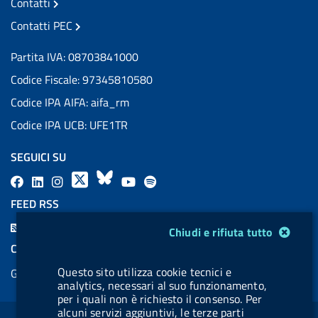
Contatti
Contatti PEC
Partita IVA: 08703841000
Codice Fiscale: 97345810580
Codice IPA AIFA: aifa_rm
Codice IPA UCB: UFE1TR
SEGUICI SU
F
L
l
X
B
Y
l
a
i
a
l
o
a
FEED RSS
c
n
b
u
u
b
F
Modulo gestione cookie
Chiudi e rifiuta tutto
e
k
e
e
t
e
e
COOKIES
b
e
l
s
u
l
e
Questo sito utilizza cookie tecnici e
Gestione cookie
o
d
.
k
b
.
d
analytics, necessari al suo funzionamento,
o
i
b
y
e
b
per i quali non è richiesto il consenso. Per
R
Sezione Link Utili
alcuni servizi aggiuntivi, le terze parti
k
n
u
u