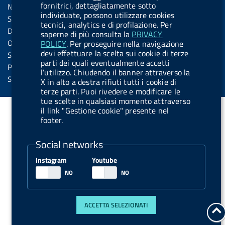
s
fornitrici, dettagliatamente sotto
Note legali
t
t
individuate, possono utilizzare cookies
s
Social Media Policy
t
t
tecnici, analytics e di profilazione. Per
Dichiarazione di accessibilità
saperne di più consulta la
PRIVACY
o
o
Obiettivi di accessibilità
POLICY
. Per proseguire nella navigazione
n
n
devi effettuare la scelta sui cookie di terze
Statistiche sito
parti dei quali eventualmente accetti
.
.
Privacy
l’utilizzo. Chiudendo il banner attraverso la
i
s
Servizi Online
X in alto a destra rifiuti tutti i cookie di
n
p
terze parti. Puoi rivedere e modificare le
tue scelte in qualsiasi momento attraverso
s
o
il link "Gestione cookie" presente nel
t
t
footer.
a
i
Social networks
g
f
r
y
Instagram
Youtube
a
m
ACCETTA SELEZIONATI
t
a