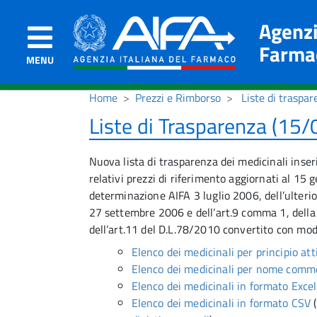
Agenzi
Farma
MENU
Home
Prezzi e Rimborso
Liste di traspar
Liste di Trasparenza (15
Nuova lista di trasparenza dei medicinali inser
relativi prezzi di riferimento aggiornati al 15
determinazione AIFA 3 luglio 2006, dell’ulterior
27 settembre 2006 e dell’art.9 comma 1, della
dell’art.11 del D.L.78/2010 convertito con modi
Elenco dei medicinali per principio att
Elenco dei medicinali per nome comm
Elenco dei medicinali in formato Excel
Elenco dei medicinali in formato CSV
(