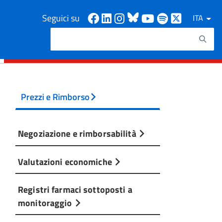
Facebook
Linkedin
Instagram
Bluesky
Youtube
Spotify
X
Seguici su
ITA
Cerca
Testo da ricercare
Prezzi e Rimborso
Negoziazione e rimborsabilità
Valutazioni economiche
Registri farmaci sottoposti a
monitoraggio