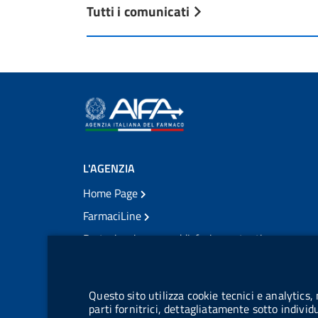
Tutti i comunicati
L'AGENZIA
Home Page
FarmaciLine
Partecipazione e soddisfazione utenti
Modulo gestione cookie
Accesso civico
Modulistica
Questo sito utilizza cookie tecnici e analytics,
Amministrazione Trasparente
parti fornitrici, dettagliatamente sotto individ