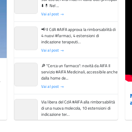
⬇️ 💊 Nel ...
Vai al post →
📢 Il CdA #AIFA approva la rimborsabilità di
4 nuovi #farmaci, 4 estensioni di
indicazione terapeuti...
Vai al post →
🔎 "Cerca un farmaco": novità da AIFA Il
servizio #AIFA Medicinali, accessibile anche
dalla home de...
Vai al post →
Via libera del CdA #AIFA alla rimborsabilità
di una nuova molecola, 10 estensioni di
indicazione ter...
Vai al post →