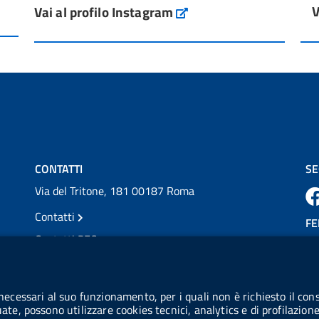
V
Vai al profilo Instagram
L'Italia si conferma tra i primi Paesi europei
Instagram
per l'accesso ai #farmaci orfani rimborsati
dal Servi...
Vai al post →
💜 Il 29 giugno #AIFA si è illuminata di viola
in occasione della XVII Giornata Mondiale
della Scler...
Vai al post →
CONTATTI
SE
Via del Tritone, 181 00187 Roma
Contatti
FE
Contatti PEC
Partita IVA: 08703841000
CO
Codice Fiscale: 97345810580
 necessari al suo funzionamento, per i quali non è richiesto il cons
Ge
uate, possono utilizzare cookies tecnici, analytics e di profilazion
Codice IPA AIFA: aifa_rm