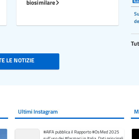
biosimilare
Su
de
Tut
E LE NOTIZIE
Ultimi Instagram
M
#AIFA pubblica il Rapporto #OsMed 2025
sull’uso dei #farmaci in Italia. Dati principali