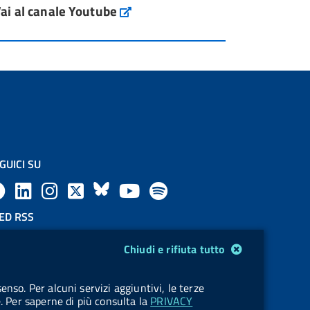
ai al canale Youtube
GUICI SU
F
L
l
X
B
Y
l
a
i
a
l
o
a
ED RSS
F
c
n
b
u
u
b
Chiudi e rifiuta tutto
e
e
k
e
e
t
e
OKIES
enso. Per alcuni servizi aggiuntivi, le terze
e
stione cookie
b
e
l
s
u
l
e. Per saperne di più consulta la
PRIVACY