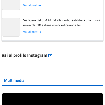
Vai al post →
Via libera del CdA #AIFA alla rimborsabilità di una nuova
molecola, 10 estensioni di indicazione ter...
Vai al post →
L'Italia si conferma tra i primi Paesi europei per l'accesso
ai #farmaci orfani rimborsati dal Servi...
Vai al profilo Instagram
Instagram
Vai al post →
💜 Il 29 giugno #AIFA si è illuminata di viola in occasione
della XVII Giornata Mondiale della Scler...
Multimedia
Vai al post →