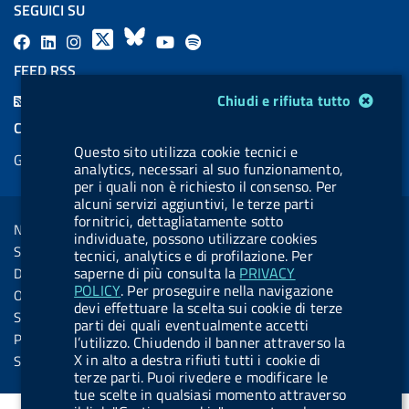
SEGUICI SU
F
L
l
X
B
Y
l
a
i
a
l
o
a
FEED RSS
c
n
b
u
u
b
Modulo gestione cookie
F
Chiudi e rifiuta tutto
e
k
e
e
t
e
e
COOKIES
b
e
l
s
u
l
e
Questo sito utilizza cookie tecnici e
Gestione cookie
o
d
.
k
b
.
analytics, necessari al suo funzionamento,
d
o
i
b
y
e
b
per i quali non è richiesto il consenso. Per
R
Sezione Link Utili
alcuni servizi aggiuntivi, le terze parti
k
n
u
u
fornitrici, dettagliatamente sotto
s
Note legali
t
t
individuate, possono utilizzare cookies
s
Social Media Policy
tecnici, analytics e di profilazione. Per
t
t
saperne di più consulta la
PRIVACY
Dichiarazione di accessibilità
o
o
POLICY
. Per proseguire nella navigazione
Obiettivi di accessibilità
devi effettuare la scelta sui cookie di terze
n
n
Statistiche sito
parti dei quali eventualmente accetti
.
.
Privacy
l’utilizzo. Chiudendo il banner attraverso la
i
s
X in alto a destra rifiuti tutti i cookie di
Servizi Online
terze parti. Puoi rivedere e modificare le
n
p
tue scelte in qualsiasi momento attraverso