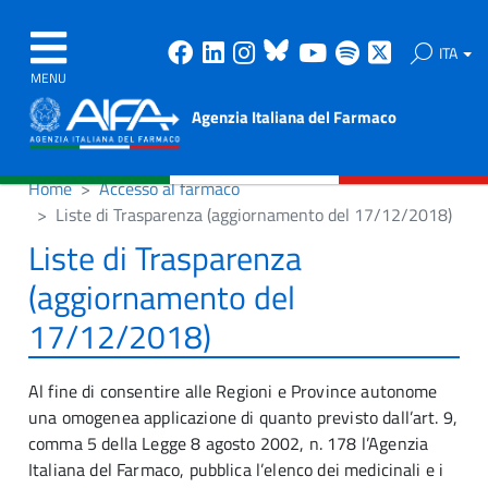
Facebook
Linkedin
Instagram
Bluesky
Youtube
Spotify
X
ITA
MENU
Agenzia Italiana del Farmaco
Home
Accesso al farmaco
Liste di Trasparenza (aggiornamento del 17/12/2018)
Liste di Trasparenza
(aggiornamento del
17/12/2018)
Al fine di consentire alle Regioni e Province autonome
una omogenea applicazione di quanto previsto dall’art. 9,
comma 5 della Legge 8 agosto 2002, n. 178 l’Agenzia
Italiana del Farmaco, pubblica l’elenco dei medicinali e i