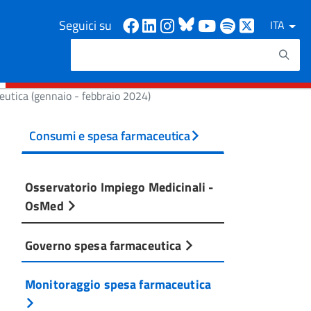
Facebook
Linkedin
Instagram
Bluesky
Youtube
Spotify
X
Seguici su
ITA
Cerca
Testo da ricercare
eutica (gennaio - febbraio 2024)
Consumi e spesa farmaceutica
Osservatorio Impiego Medicinali -
OsMed
Governo spesa farmaceutica
Monitoraggio spesa farmaceutica