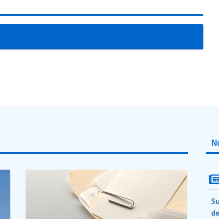
No
Su
de