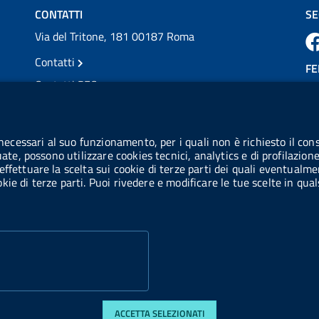
CONTATTI
SE
Via del Tritone, 181 00187 Roma
Contatti
FE
Contatti PEC
Partita IVA: 08703841000
CO
Codice Fiscale: 97345810580
 necessari al suo funzionamento, per i quali non è richiesto il cons
Ge
uate, possono utilizzare cookies tecnici, analytics e di profilazion
Codice IPA AIFA: aifa_rm
effettuare la scelta sui cookie di terze parti dei quali eventualme
cookie di terze parti. Puoi rivedere e modificare le tue scelte in q
Codice IPA UCB: UFE1TR
ACCETTA SELEZIONATI