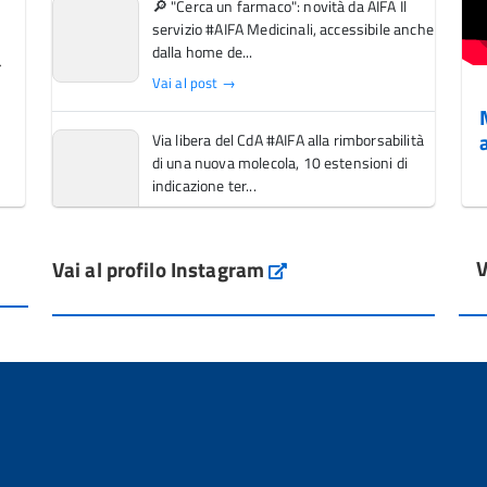
🔎 "Cerca un farmaco": novità da AIFA Il
servizio #AIFA Medicinali, accessibile anche
dalla home de...
Vai al post →
Via libera del CdA #AIFA alla rimborsabilità
di una nuova molecola, 10 estensioni di
indicazione ter...
Vai al post →
V
Vai al profilo Instagram
L'Italia si conferma tra i primi Paesi europei
Instagram
per l'accesso ai #farmaci orfani rimborsati
dal Servi...
Vai al post →
💜 Il 29 giugno #AIFA si è illuminata di viola
in occasione della XVII Giornata Mondiale
della Scler...
Vai al post →