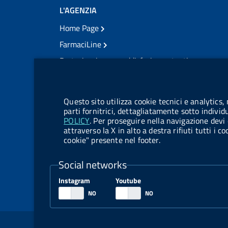
L'AGENZIA
Home Page
FarmaciLine
Partecipazione e soddisfazione utenti
Modulo gestione cookie
Accesso civico
Modulistica
Questo sito utilizza cookie tecnici e analytics,
Amministrazione Trasparente
parti fornitrici, dettagliatamente sotto individ
POLICY
. Per proseguire nella navigazione devi 
Atti di notifica
attraverso la X in alto a destra rifiuti tutti i 
cookie" presente nel footer.
Pubblicità legale
TrovaNormeFarmaco
Social networks
Bandi di Concorso
Instagram
Youtube
Bandi di Gara e Contratti
Sezione Link Utili