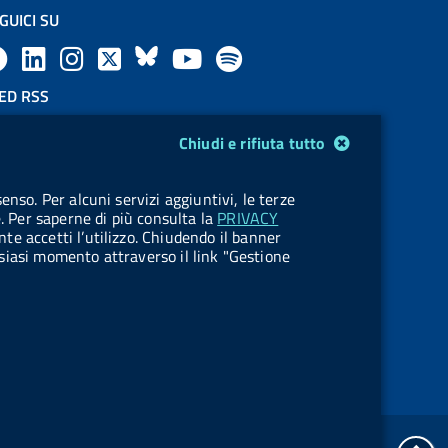
GUICI SU
F
L
l
X
B
Y
l
a
i
a
l
o
a
ED RSS
F
c
n
b
u
u
b
Chiudi e rifiuta tutto
e
e
k
e
e
t
e
OKIES
enso. Per alcuni servizi aggiuntivi, le terze
e
stione cookie
b
e
l
s
u
l
e. Per saperne di più consulta la
PRIVACY
nte accetti l’utilizzo. Chiudendo il banner
d
o
d
.
k
b
.
ualsiasi momento attraverso il link "Gestione
R
o
i
b
y
e
b
s
k
n
u
u
s
t
t
t
t
tor