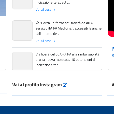
indicazione terapeuti...
Vai al post →
🔎 "Cerca un farmaco": novità da AIFA Il
servizio #AIFA Medicinali, accessibile anche
dalla home de...
Vai al post →
Via libera del CdA #AIFA alla rimborsabilità
di una nuova molecola, 10 estensioni di
indicazione ter...
Vai al post →
V
Vai al profilo Instagram
L'Italia si conferma tra i primi Paesi europei
Instagram
per l'accesso ai #farmaci orfani rimborsati
dal Servi...
Vai al post →