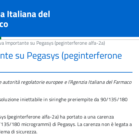
a Italiana del
co
va Importante su Pegasys (peginterferone alfa-2a)
nte su Pegasys (peginterferone
autorità regolatorie europee e l’Agenzia Italiana del Farmaco
soluzione iniettabile in siringhe preriempite da 90/135/180
ys (peginterferone alfa-2a) ha portato a una carenza
90/135/180 microgrammi) di Pegasys. La carenza non è legata a
lema di sicurezza.