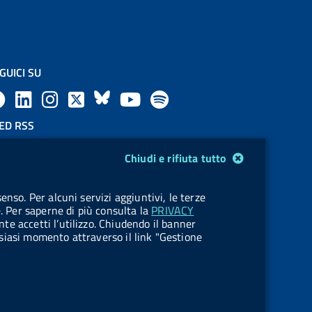
GUICI SU
F
L
l
X
B
Y
l
a
i
a
l
o
a
ED RSS
F
c
n
b
u
u
b
Chiudi e rifiuta tutto
e
e
k
e
e
t
e
OKIES
enso. Per alcuni servizi aggiuntivi, le terze
e
stione cookie
b
e
l
s
u
l
e. Per saperne di più consulta la
PRIVACY
nte accetti l’utilizzo. Chiudendo il banner
d
o
d
.
k
b
.
ualsiasi momento attraverso il link "Gestione
R
o
i
b
y
e
b
s
k
n
u
u