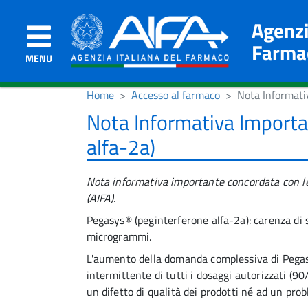
Agenzi
Farma
MENU
Home
Accesso al farmaco
Nota Informati
Nota Informativa Importa
alfa-2a)
Nota informativa importante concordata con le 
(AIFA).
Pegasys® (peginterferone alfa-2a): carenza di 
microgrammi.
L'aumento della domanda complessiva di Pegas
intermittente di tutti i dosaggi autorizzati (
un difetto di qualità dei prodotti né ad un prob