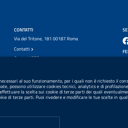
💜 Il 29 giugno #AIFA si è illuminata di viola
in occasione della XVII Giornata Mondiale
della Scler...
Vai al post →
CONTATTI
SE
Via del Tritone, 181 00187 Roma
Contatti
FE
Contatti PEC
Partita IVA: 08703841000
CO
Codice Fiscale: 97345810580
 necessari al suo funzionamento, per i quali non è richiesto il cons
Ge
uate, possono utilizzare cookies tecnici, analytics e di profilazion
Codice IPA AIFA: aifa_rm
effettuare la scelta sui cookie di terze parti dei quali eventualme
cookie di terze parti. Puoi rivedere e modificare le tue scelte in q
Codice IPA UCB: UFE1TR