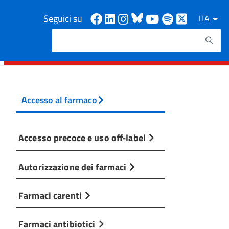
Facebook
Linkedin
Instagram
Bluesky
Youtube
Spotify
X
Seguici su
ITA
Cerca
Testo da ricercare
Accesso al farmaco
Accesso precoce e uso off-label
Autorizzazione dei farmaci
Farmaci carenti
Farmaci antibiotici