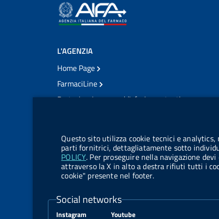
L'AGENZIA
Home Page
FarmaciLine
Partecipazione e soddisfazione utenti
Modulo gestione cookie
Accesso civico
Modulistica
Questo sito utilizza cookie tecnici e analytics,
Amministrazione Trasparente
parti fornitrici, dettagliatamente sotto individ
POLICY
. Per proseguire nella navigazione devi 
Atti di notifica
attraverso la X in alto a destra rifiuti tutti i 
cookie" presente nel footer.
Pubblicità legale
TrovaNormeFarmaco
Social networks
Bandi di Concorso
Instagram
Youtube