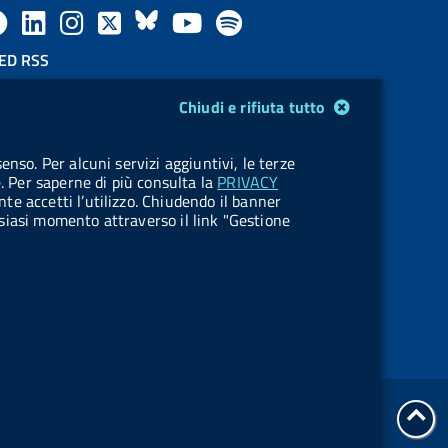
F
L
l
X
B
Y
l
a
i
a
l
o
a
ED RSS
F
c
n
b
u
u
b
Chiudi e rifiuta tutto
e
e
k
e
e
t
e
OKIES
enso. Per alcuni servizi aggiuntivi, le terze
e
stione cookie
b
e
l
s
u
l
e. Per saperne di più consulta la
PRIVACY
nte accetti l’utilizzo. Chiudendo il banner
d
o
d
.
k
b
.
ualsiasi momento attraverso il link "Gestione
R
o
i
b
y
e
b
s
k
n
u
u
s
t
t
t
t
tor
o
o
Servizi Online
all'i