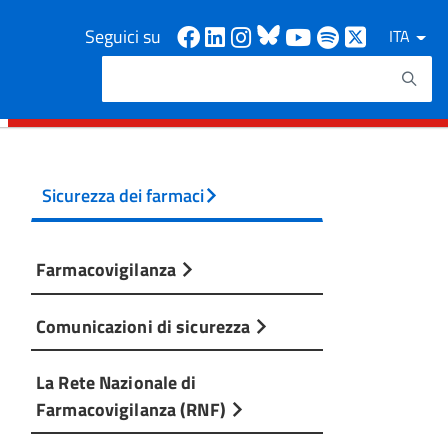
Facebook
Linkedin
Instagram
Bluesky
Youtube
Spotify
X
Seguici su
ITA
Cerca
Testo da ricercare
Sicurezza dei farmaci
Farmacovigilanza
Comunicazioni di sicurezza
La Rete Nazionale di
Farmacovigilanza (RNF)