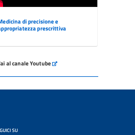
Medicina di precisione e
appropriatezza prescrittiva
ai al canale Youtube
GUICI SU