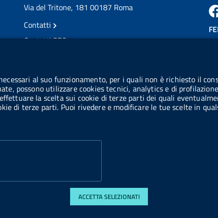
Via del Tritone, 181 00187 Roma
Contatti
FE
Contatti PEC
Partita IVA: 08703841000
CO
Codice Fiscale: 97345810580
 necessari al suo funzionamento, per i quali non è richiesto il cons
Ge
uate, possono utilizzare cookies tecnici, analytics e di profilazion
Codice IPA AIFA: aifa_rm
effettuare la scelta sui cookie di terze parti dei quali eventualme
cookie di terze parti. Puoi rivedere e modificare le tue scelte in q
Codice IPA UCB: UFE1TR
ACCETTA SELEZIONATI
 accessibilità
Obiettivi di accessibilità
Statistiche sito
Privacy