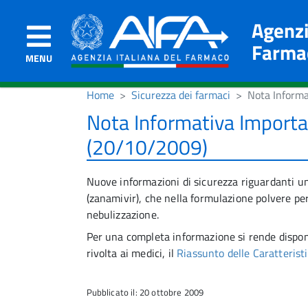
Agenzi
Farma
MENU
Home
Sicurezza dei farmaci
Nota Informa
Nota Informativa Importa
(20/10/2009)
Nuove informazioni di sicurezza riguardanti un
(zanamivir), che nella formulazione polvere p
nebulizzazione.
Per una completa informazione si rende dispon
rivolta ai medici, il
Riassunto delle Caratterist
Pubblicato il: 20 ottobre 2009