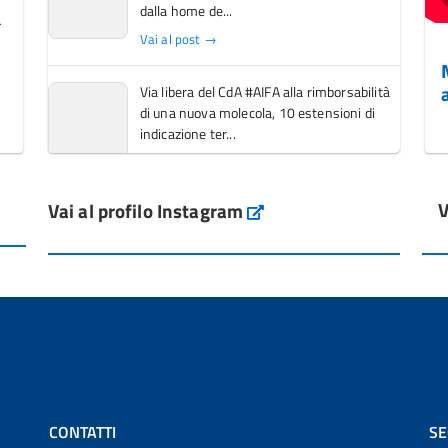
dalla home de...
Vai al post →
Via libera del CdA #AIFA alla rimborsabilità
di una nuova molecola, 10 estensioni di
indicazione ter...
Vai al post →
V
Vai al profilo Instagram
L'Italia si conferma tra i primi Paesi europei
Instagram
per l'accesso ai #farmaci orfani rimborsati
dal Servi...
Vai al post →
💜 Il 29 giugno #AIFA si è illuminata di viola
in occasione della XVII Giornata Mondiale
della Scler...
Vai al post →
CONTATTI
SE