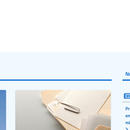
No
Pr
em
mi