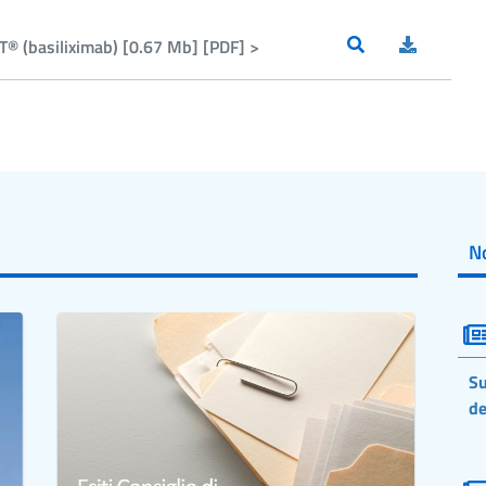
® (basiliximab) [0.67 Mb] [PDF] >
No
Su
de