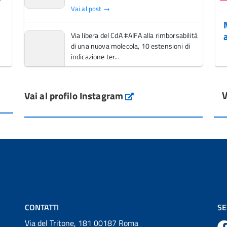
Vai al post →
Via libera del CdA #AIFA alla rimborsabilità
di una nuova molecola, 10 estensioni di
indicazione ter...
Vai al post →
V
Vai al profilo Instagram
L'Italia si conferma tra i primi Paesi europei
Instagram
per l'accesso ai #farmaci orfani rimborsati
dal Servi...
Vai al post →
💜 Il 29 giugno #AIFA si è illuminata di viola
in occasione della XVII Giornata Mondiale
della Scler...
Vai al post →
CONTATTI
SE
Via del Tritone, 181 00187 Roma