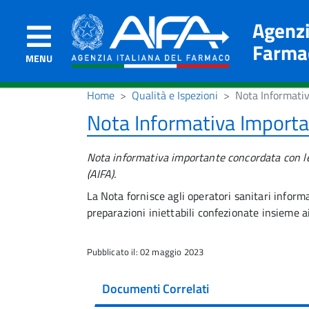
Agenzi
Farma
MENU
Home
Qualità e Ispezioni
Nota Informativ
Nota Informativa Importa
Nota informativa importante concordata con le 
(AIFA).
La Nota fornisce agli operatori sanitari informaz
preparazioni iniettabili confezionate insieme ai 
Pubblicato il: 02 maggio 2023
Documenti Correlati