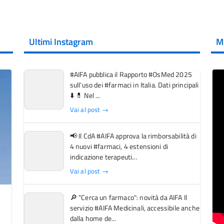
Ultimi Instagram
M
#AIFA pubblica il Rapporto #OsMed 2025
sull’uso dei #farmaci in Italia. Dati principali
⬇️ 💊 Nel ...
Vai al post →
📢 Il CdA #AIFA approva la rimborsabilità di
4 nuovi #farmaci, 4 estensioni di
indicazione terapeuti...
Vai al post →
🔎 "Cerca un farmaco": novità da AIFA Il
servizio #AIFA Medicinali, accessibile anche
dalla home de...