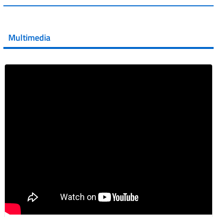
💜 Il 29 giugno #AIFA si è illuminata di viola in occasione
della XVII Giornata Mondiale della Scler...
Multimedia
Vai al post →