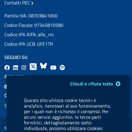
Contatti PEC
Partita IVA: 08703841000
Codice Fiscale: 97345810580
Codice IPA AIFA: aifa_rm
Codice IPA UCB: UFE1TR
SEGUICI SU
F
L
l
X
B
Y
l
a
i
a
l
o
a
FEED RSS
c
n
b
u
u
b
Modulo gestione cookie
Chiudi e rifiuta tutto
F
e
k
e
e
t
e
e
COOKIES
b
e
l
s
u
l
Questo sito utilizza cookie tecnici e
e
Gestione cookie
analytics, necessari al suo funzionamento,
o
d
.
k
b
.
d
per i quali non è richiesto il consenso. Per
o
i
b
y
e
b
alcuni servizi aggiuntivi, le terze parti
R
Sezione Link Utili
k
n
u
u
fornitrici, dettagliatamente sotto
s
Note legali
individuate, possono utilizzare cookies
t
t