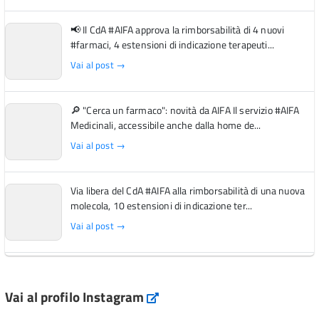
📢 Il CdA #AIFA approva la rimborsabilità di 4 nuovi
#farmaci, 4 estensioni di indicazione terapeuti...
Vai al post →
🔎 "Cerca un farmaco": novità da AIFA Il servizio #AIFA
Medicinali, accessibile anche dalla home de...
Vai al post →
Via libera del CdA #AIFA alla rimborsabilità di una nuova
molecola, 10 estensioni di indicazione ter...
Vai al post →
L'Italia si conferma tra i primi Paesi europei per l'accesso
ai #farmaci orfani rimborsati dal Servi...
Vai al profilo Instagram
Instagram
Vai al post →