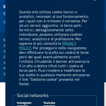
c
n
b
u
u
b
F
e
k
e
e
t
e
Questo sito utilizza cookie tecnici e
e
COOKIES
b
e
l
s
u
l
analytics, necessari al suo funzionamento,
e
per i quali non è richiesto il consenso. Per
Gestione cookie
o
d
.
k
b
.
d
alcuni servizi aggiuntivi, le terze parti
o
i
b
y
e
b
fornitrici, dettagliatamente sotto
R
Sezione Link Utili
individuate, possono utilizzare cookies
k
n
u
u
s
tecnici, analytics e di profilazione. Per
Note legali
t
t
saperne di più consulta la
PRIVACY
s
Social Media Policy
POLICY
. Per proseguire nella navigazione
t
t
Dichiarazione di accessibilità
devi effettuare la scelta sui cookie di terze
o
o
parti dei quali eventualmente accetti
Obiettivi di accessibilità
n
n
l’utilizzo. Chiudendo il banner attraverso la
Statistiche sito
X in alto a destra rifiuti tutti i cookie di
.
.
Privacy
terze parti. Puoi rivedere e modificare le
i
s
Servizi Online
tue scelte in qualsiasi momento attraverso
il link "Gestione cookie" presente nel
n
p
footer.
s
o
t
t
Social networks
a
i
Instagram
Youtube
g
f