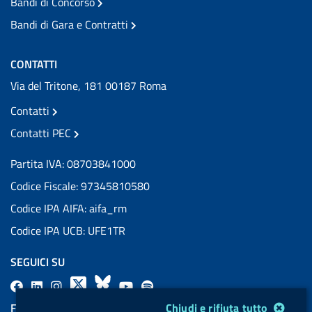
Bandi di Concorso
Bandi di Gara e Contratti
CONTATTI
Via del Tritone, 181 00187 Roma
Contatti
Contatti PEC
Partita IVA: 08703841000
Codice Fiscale: 97345810580
Codice IPA AIFA: aifa_rm
Codice IPA UCB: UFE1TR
SEGUICI SU
F
L
l
X
B
Y
l
a
i
a
l
o
a
Modulo gestione cookie
Chiudi e rifiuta tutto
FEED RSS