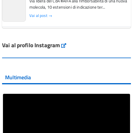
Via libera del CdA #AIFA alla rimborsabilità di una nuova
molecola, 10 estensioni di indicazione ter...
Vai al post →
L'Italia si conferma tra i primi Paesi europei per l'accesso
ai #farmaci orfani rimborsati dal Servi...
Vai al profilo Instagram
Instagram
Vai al post →
💜 Il 29 giugno #AIFA si è illuminata di viola in occasione
della XVII Giornata Mondiale della Scler...
Multimedia
Vai al post →