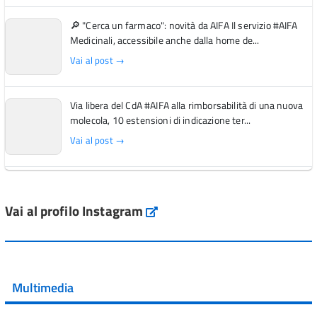
🔎 "Cerca un farmaco": novità da AIFA Il servizio #AIFA
Medicinali, accessibile anche dalla home de...
Vai al post →
Via libera del CdA #AIFA alla rimborsabilità di una nuova
molecola, 10 estensioni di indicazione ter...
Vai al post →
L'Italia si conferma tra i primi Paesi europei per l'accesso
ai #farmaci orfani rimborsati dal Servi...
Vai al profilo Instagram
Instagram
Vai al post →
💜 Il 29 giugno #AIFA si è illuminata di viola in occasione
della XVII Giornata Mondiale della Scler...
Multimedia
Vai al post →