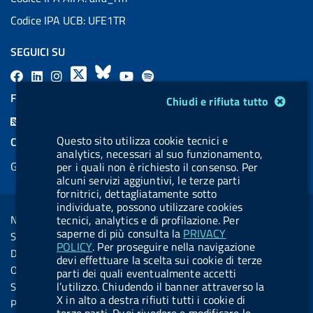
Codice IPA UCB: UFE1TR
SEGUICI SU
F
L
l
X
B
Y
l
a
i
a
l
o
a
FEED RSS
Modulo gestione cookie
Chiudi e rifiuta tutto
c
n
b
u
u
b
F
e
k
e
e
t
e
e
Questo sito utilizza cookie tecnici e
COOKIES
b
e
l
s
u
l
analytics, necessari al suo funzionamento,
e
Gestione cookie
per i quali non è richiesto il consenso. Per
o
d
.
k
b
.
d
alcuni servizi aggiuntivi, le terze parti
o
i
b
y
e
b
fornitrici, dettagliatamente sotto
R
Sezione Link Utili
k
n
u
u
individuate, possono utilizzare cookies
s
tecnici, analytics e di profilazione. Per
Note legali
t
t
s
saperne di più consulta la
PRIVACY
Social Media Policy
t
t
POLICY
. Per proseguire nella navigazione
Dichiarazione di accessibilità
devi effettuare la scelta sui cookie di terze
o
o
Obiettivi di accessibilità
parti dei quali eventualmente accetti
n
n
l’utilizzo. Chiudendo il banner attraverso la
Statistiche sito
X in alto a destra rifiuti tutti i cookie di
.
.
Privacy