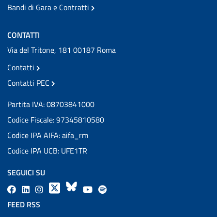
Bandi di Gara e Contratti
CONTATTI
Via del Tritone, 181 00187 Roma
Contatti
Contatti PEC
Partita IVA: 08703841000
Codice Fiscale: 97345810580
Codice IPA AIFA: aifa_rm
Codice IPA UCB: UFE1TR
SEGUICI SU
F
L
l
X
B
Y
l
a
i
a
l
o
a
FEED RSS
c
n
b
u
u
b