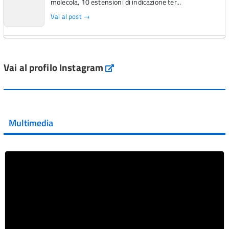
molecola, 10 estensioni di indicazione ter...
Vai al post →
L'Italia si conferma tra i primi Paesi europei per l'accesso
ai #farmaci orfani rimborsati dal Servi...
Vai al profilo Instagram
Instagram
Vai al post →
💜 Il 29 giugno #AIFA si è illuminata di viola in occasione
della XVII Giornata Mondiale della Scler...
Multimedia
Vai al post →