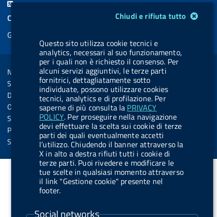
F
e
k
e
e
t
e
Modulo gestione cookie
e
Chiudi e rifiuta tutto
COOKIES
b
e
l
s
u
l
e
Gestione cookie
o
d
.
k
b
.
d
Questo sito utilizza cookie tecnici e
o
i
b
y
e
b
analytics, necessari al suo funzionamento,
R
Sezione Link Utili
per i quali non è richiesto il consenso. Per
k
n
u
u
s
alcuni servizi aggiuntivi, le terze parti
Note legali
t
t
fornitrici, dettagliatamente sotto
s
Social Media Policy
t
t
individuate, possono utilizzare cookies
Dichiarazione di accessibilità
tecnici, analytics e di profilazione. Per
o
o
Obiettivi di accessibilità
saperne di più consulta la
PRIVACY
n
n
POLICY
. Per proseguire nella navigazione
Statistiche sito
devi effettuare la scelta sui cookie di terze
.
.
Privacy
parti dei quali eventualmente accetti
i
s
Servizi Online
l’utilizzo. Chiudendo il banner attraverso la
X in alto a destra rifiuti tutti i cookie di
n
p
terze parti. Puoi rivedere e modificare le
s
o
tue scelte in qualsiasi momento attraverso
t
t
il link "Gestione cookie" presente nel
footer.
a
i
g
f
Social networks