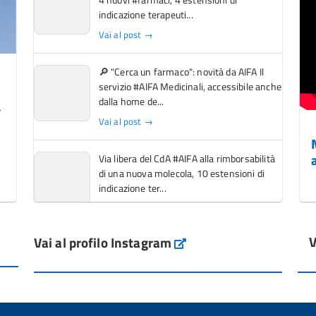
indicazione terapeuti...
Vai al post →
🔎 "Cerca un farmaco": novità da AIFA Il
servizio #AIFA Medicinali, accessibile anche
dalla home de...
Vai al post →
Via libera del CdA #AIFA alla rimborsabilità
di una nuova molecola, 10 estensioni di
indicazione ter...
Vai al post →
V
Vai al profilo Instagram
L'Italia si conferma tra i primi Paesi europei
Instagram
per l'accesso ai #farmaci orfani rimborsati
dal Servi...
Vai al post →