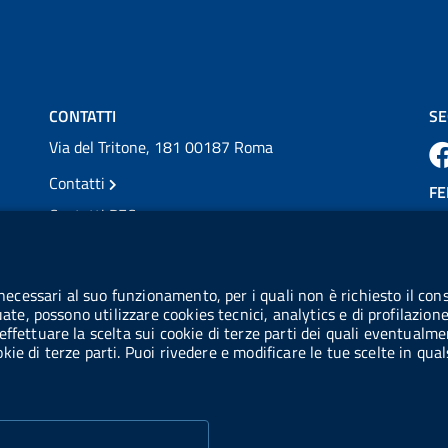
💜 Il 29 giugno #AIFA si è illuminata di viola
in occasione della XVII Giornata Mondiale
della Scler...
Vai al post →
CONTATTI
SE
Via del Tritone, 181 00187 Roma
Contatti
FE
Contatti PEC
Partita IVA: 08703841000
CO
Codice Fiscale: 97345810580
 necessari al suo funzionamento, per i quali non è richiesto il cons
Ge
uate, possono utilizzare cookies tecnici, analytics e di profilazion
Codice IPA AIFA: aifa_rm
effettuare la scelta sui cookie di terze parti dei quali eventualme
cookie di terze parti. Puoi rivedere e modificare le tue scelte in q
Codice IPA UCB: UFE1TR