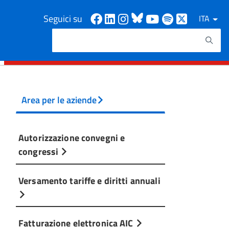
Facebook
Linkedin
Instagram
Bluesky
Youtube
Spotify
X
Seguici su
ITA
Cerca
Testo da ricercare
Area per le aziende
Autorizzazione convegni e
congressi
Versamento tariffe e diritti annuali
Fatturazione elettronica AIC