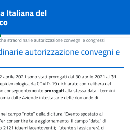
a Italiana del
co
che straordinarie autorizzazione convegni e congressi
inarie autorizzazione convegni e
 aprile 2021 sono stati prorogati dal 30 aprile 2021 al
31
 epidemiologica da COVID-19 dichiarato con delibera del
sono conseguentemente
prorogati
alla stessa data i termini
onomia dalle Aziende intestatarie delle domande di
 nel campo “note” della dicitura “Evento spostato al
r consentire tale aggiornamento, il campo “data” di
o 2121 (duemilacentoventi); l’utente si assicurerà di