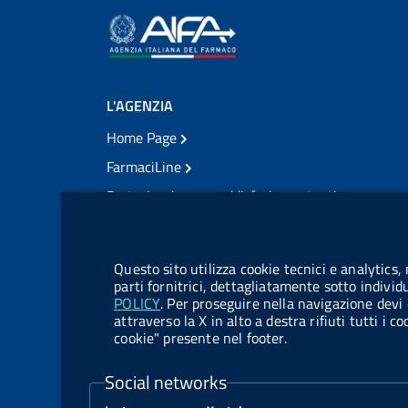
L'AGENZIA
Home Page
FarmaciLine
Partecipazione e soddisfazione utenti
Modulo gestione cookie
Accesso civico
Modulistica
Questo sito utilizza cookie tecnici e analytics,
Amministrazione Trasparente
parti fornitrici, dettagliatamente sotto individ
POLICY
. Per proseguire nella navigazione devi 
Atti di notifica
attraverso la X in alto a destra rifiuti tutti i 
cookie" presente nel footer.
Pubblicità legale
TrovaNormeFarmaco
Social networks
Bandi di Concorso