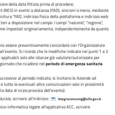
one della data fittizia prima di procedere;
li (RES) in eventi a distanza (FAD), sincroni o meno, mediante
citura “FAD, indirizzo fisico della piattaforma e indirizzo web
teri a disposizione nel campo. I campi “nazione”, “regione”,
ome impostati originariamente, indipendentemente da quanto
ranno essere preventivamente concordate con l’Organizzatore
ll’evento. Si ricorda che le modifiche indicate nei punti 1 e 2
applicabili solo alle istanze già valutate/autorizzate per
ggiornate che ricadono nel
periodo di emergenza sanitaria
uccessive al periodo indicato, si invitano le Aziende ad
2 e tutte le eventuali altre comunicazioni solo in prossimità
la data di inizio prevista dell'evento).
urale, scrivere all’indirizzo
.
integraconvcong@aifa.gov.it
ico-informatica legate all’applicativo ACC, scrivere