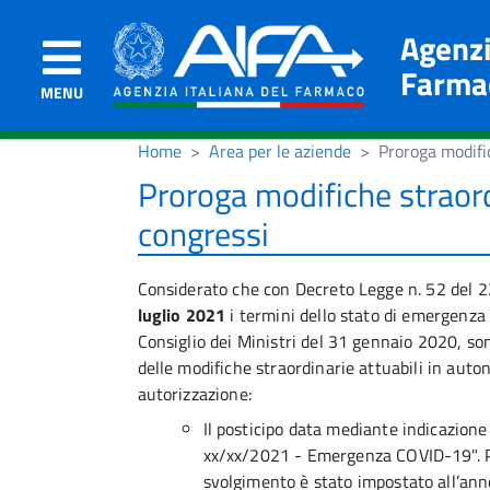
Agenzi
Farma
MENU
Home
Area per le aziende
Proroga modifi
Proroga modifiche straord
congressi
Considerato che con Decreto Legge n. 52 del 22
luglio 2021
i termini dello stato di emergenza
Consiglio dei Ministri del 31 gennaio 2020, 
delle modifiche straordinarie attuabili in aut
autorizzazione:
Il posticipo data mediante indicazione
xx/xx/2021 - Emergenza COVID-19". Pe
svolgimento è stato impostato all’ann