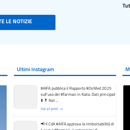
Tut
E LE NOTIZIE
Ultimi Instagram
M
#AIFA pubblica il Rapporto #OsMed 2025
sull’uso dei #farmaci in Italia. Dati principali
⬇️ 💊 Nel ...
Vai al post →
📢 Il CdA #AIFA approva la rimborsabilità di
4 nuovi #farmaci, 4 estensioni di