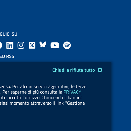
GUICI SU
F
L
l
X
B
Y
l
a
i
a
l
o
a
ED RSS
F
c
n
b
u
u
b
Chiudi e rifiuta tutto
e
e
k
e
e
t
e
OKIES
enso. Per alcuni servizi aggiuntivi, le terze
e
stione cookie
b
e
l
s
u
l
e. Per saperne di più consulta la
PRIVACY
nte accetti l’utilizzo. Chiudendo il banner
d
o
d
.
k
b
.
ualsiasi momento attraverso il link "Gestione
R
o
i
b
y
e
b
s
k
n
u
u