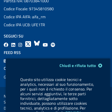
Partita IVA: 08703841000
Codice Fiscale: 97345810580
Codice IPA AIFA: aifa_rm
Codice IPA UCB: UFE1TR
SEGUICI SU
F
L
l
X
B
Y
l
a
i
a
l
o
a
FEED RSS
c
n
b
u
u
b
F
e
k
e
e
t
e
Modulo gestione cookie
Chiudi e rifiuta tutto
e
COOKIES
b
e
l
s
u
l
e
Gestione cookie
o
d
.
k
b
.
Questo sito utilizza cookie tecnici e
d
analytics, necessari al suo funzionamento,
o
i
b
y
e
b
R
Sezione Link Utili
per i quali non è richiesto il consenso. Per
k
n
u
u
alcuni servizi aggiuntivi, le terze parti
s
Note legali
t
t
fornitrici, dettagliatamente sotto
s
Social Media Policy
individuate, possono utilizzare cookies
t
t
tecnici, analytics e di profilazione. Per
Dichiarazione di accessibilità
o
o