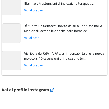
#farmaci, 4 estensioni di indicazione terapeuti...
Vai al post →
🔎 "Cerca un farmaco": novità da AIFA Il servizio #AIFA
Medicinali, accessibile anche dalla home de...
Vai al post →
Via libera del CdA #AIFA alla rimborsabilità di una nuova
molecola, 10 estensioni di indicazione ter...
Vai al post →
L'Italia si conferma tra i primi Paesi europei per l'accesso
ai #farmaci orfani rimborsati dal Servi...
Vai al profilo Instagram
Instagram
Vai al post →
💜 Il 29 giugno #AIFA si è illuminata di viola in occasione