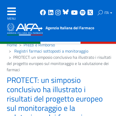
Facebook
Linkedin
Instagram
Bluesky
Youtube
Spotify
X
ITA
MENU
Agenzia Italiana del Farmaco
Home
Prezzi e Rimborso
Registri farmaci sottoposti a monitoraggio
PROTECT: un simposio conclusivo ha illustrato i risultati
del progetto europeo sul monitoraggio e la valutazione dei
farmaci
PROTECT: un simposio
conclusivo ha illustrato i
risultati del progetto europeo
sul monitoraggio e la