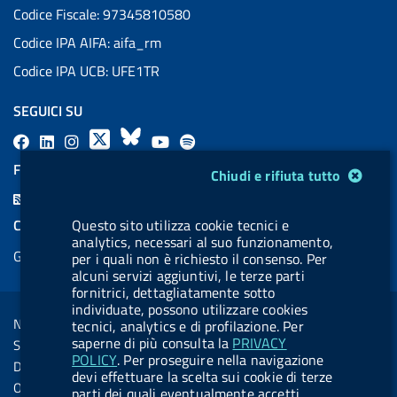
Codice Fiscale: 97345810580
Codice IPA AIFA: aifa_rm
Codice IPA UCB: UFE1TR
SEGUICI SU
F
L
l
X
B
Y
l
a
i
a
l
o
a
FEED RSS
Modulo gestione cookie
Chiudi e rifiuta tutto
c
n
b
u
u
b
F
e
k
e
e
t
e
e
COOKIES
Questo sito utilizza cookie tecnici e
b
e
l
s
u
l
analytics, necessari al suo funzionamento,
e
Gestione cookie
o
d
.
k
b
.
per i quali non è richiesto il consenso. Per
d
alcuni servizi aggiuntivi, le terze parti
o
i
b
y
e
b
R
fornitrici, dettagliatamente sotto
Sezione Link Utili
k
n
u
u
individuate, possono utilizzare cookies
s
Note legali
tecnici, analytics e di profilazione. Per
t
t
s
saperne di più consulta la
PRIVACY
Social Media Policy
t
t
POLICY
. Per proseguire nella navigazione
Dichiarazione di accessibilità
devi effettuare la scelta sui cookie di terze
o
o
Obiettivi di accessibilità
parti dei quali eventualmente accetti