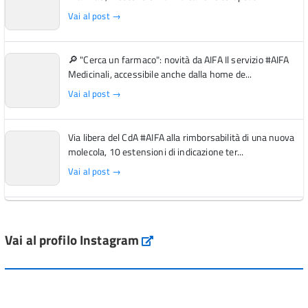
Vai al post →
🔎 "Cerca un farmaco": novità da AIFA Il servizio #AIFA
Medicinali, accessibile anche dalla home de...
Vai al post →
Via libera del CdA #AIFA alla rimborsabilità di una nuova
molecola, 10 estensioni di indicazione ter...
Vai al post →
L'Italia si conferma tra i primi Paesi europei per l'accesso
ai #farmaci orfani rimborsati dal Servi...
Vai al profilo Instagram
Instagram
Vai al post →
💜 Il 29 giugno #AIFA si è illuminata di viola in occasione
della XVII Giornata Mondiale della Scler...