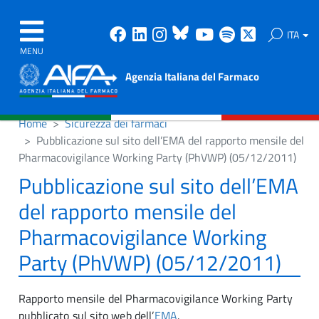
Facebook
Linkedin
Instagram
Bluesky
Youtube
Spotify
X
ITA
MENU
Agenzia Italiana del Farmaco
Home
Sicurezza dei farmaci
Pubblicazione sul sito dell’EMA del rapporto mensile del
Pharmacovigilance Working Party (PhVWP) (05/12/2011)
Pubblicazione sul sito dell’EMA
del rapporto mensile del
Pharmacovigilance Working
Party (PhVWP) (05/12/2011)
Rapporto mensile del Pharmacovigilance Working Party
pubblicato sul sito web dell’
EMA
.