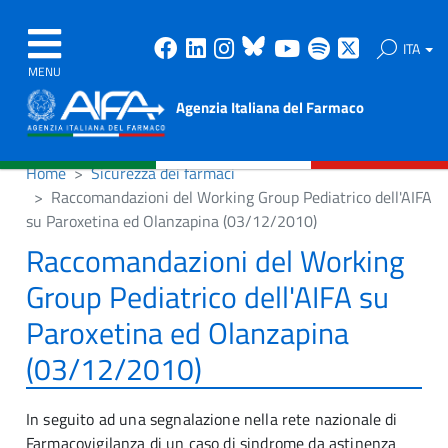
Facebook
Linkedin
Instagram
Bluesky
Youtube
Spotify
X
ITA
MENU
Agenzia Italiana del Farmaco
Home
Sicurezza dei farmaci
Raccomandazioni del Working Group Pediatrico dell'AIFA
su Paroxetina ed Olanzapina (03/12/2010)
Raccomandazioni del Working
Group Pediatrico dell'AIFA su
Paroxetina ed Olanzapina
(03/12/2010)
In seguito ad una segnalazione nella rete nazionale di
Farmacovigilanza di un caso di sindrome da astinenza