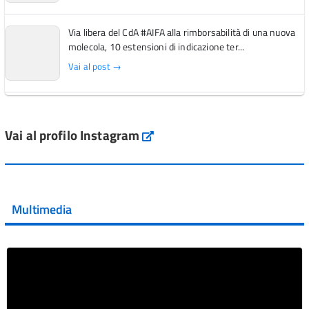
Via libera del CdA #AIFA alla rimborsabilità di una nuova
molecola, 10 estensioni di indicazione ter...
Vai al post →
L'Italia si conferma tra i primi Paesi europei per l'accesso
ai #farmaci orfani rimborsati dal Servi...
Vai al profilo Instagram
Instagram
Vai al post →
💜 Il 29 giugno #AIFA si è illuminata di viola in occasione
della XVII Giornata Mondiale della Scler...
Multimedia
Vai al post →