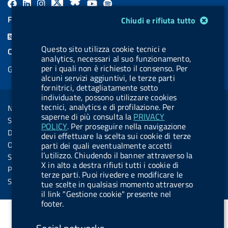
F
L
l
X
B
Y
l
a
i
a
l
o
a
Modulo gestione cookie
FEED RSS
Chiudi e rifiuta tutto
c
n
b
u
u
b
F
e
k
e
e
t
e
e
Questo sito utilizza cookie tecnici e
COOKIES
b
e
l
s
u
l
analytics, necessari al suo funzionamento,
e
per i quali non è richiesto il consenso. Per
Gestione cookie
o
d
.
k
b
.
d
alcuni servizi aggiuntivi, le terze parti
o
i
b
y
e
b
fornitrici, dettagliatamente sotto
R
Sezione Link Utili
individuate, possono utilizzare cookies
k
n
u
u
s
tecnici, analytics e di profilazione. Per
Note legali
t
t
saperne di più consulta la
PRIVACY
s
Social Media Policy
t
t
POLICY
. Per proseguire nella navigazione
Dichiarazione di accessibilità
devi effettuare la scelta sui cookie di terze
o
o
Obiettivi di accessibilità
parti dei quali eventualmente accetti
n
n
l’utilizzo. Chiudendo il banner attraverso la
Statistiche sito
X in alto a destra rifiuti tutti i cookie di
.
.
Privacy
terze parti. Puoi rivedere e modificare le
i
s
Servizi Online
tue scelte in qualsiasi momento attraverso
n
p
il link "Gestione cookie" presente nel
footer.
s
o
t
t