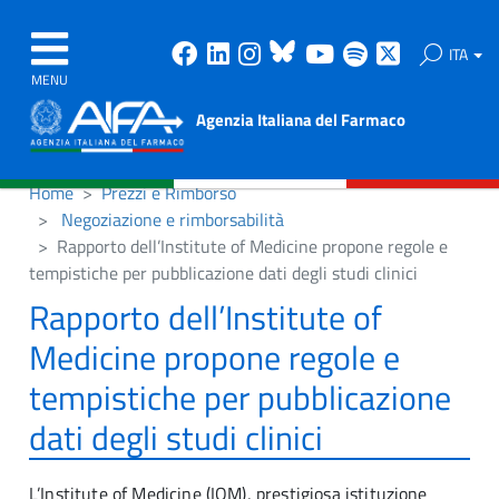
Facebook
Linkedin
Instagram
Bluesky
Youtube
Spotify
X
ITA
MENU
Agenzia Italiana del Farmaco
Home
Prezzi e Rimborso
Negoziazione e rimborsabilità
Rapporto dell’Institute of Medicine propone regole e
tempistiche per pubblicazione dati degli studi clinici
Rapporto dell’Institute of
Medicine propone regole e
tempistiche per pubblicazione
dati degli studi clinici
L’Institute of Medicine (IOM), prestigiosa istituzione