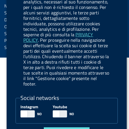
k
n
u
u
analytics, necessari al suo funzionamento,
s
Note legali
per i quali non è richiesto il consenso. Per
t
t
s
alcuni servizi aggiuntivi, le terze parti
Social Media Policy
t
t
fornitrici, dettagliatamente sotto
Dichiarazione di accessibilità
o
o
individuate, possono utilizzare cookies
Obiettivi di accessibilità
tecnici, analytics e di profilazione. Per
n
n
Statistiche sito
saperne di più consulta la
PRIVACY
.
.
POLICY
. Per proseguire nella navigazione
Privacy
devi effettuare la scelta sui cookie di terze
i
s
Servizi Online
parti dei quali eventualmente accetti
n
p
l’utilizzo. Chiudendo il banner attraverso la
X in alto a destra rifiuti tutti i cookie di
s
o
terze parti. Puoi rivedere e modificare le
t
t
tue scelte in qualsiasi momento attraverso
a
i
il link "Gestione cookie" presente nel
footer.
g
f
r
y
Social networks
a
Instagram
Youtube
m