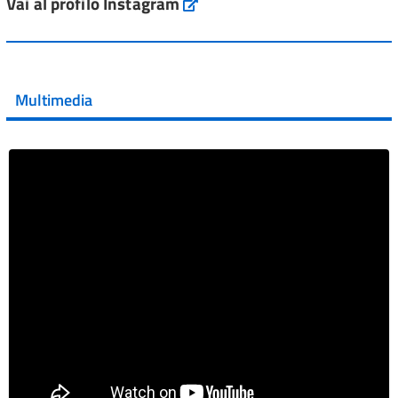
Vai al profilo Instagram
Instagram
Vai al post →
💜 Il 29 giugno #AIFA si è illuminata di viola in occasione
della XVII Giornata Mondiale della Scler...
Multimedia
Vai al post →