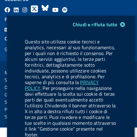
F
L
l
X
B
Y
l
a
i
a
l
o
a
FEED RSS
Modulo gestione cookie
Chiudi e rifiuta tutto
c
n
b
u
u
b
F
e
k
e
e
t
e
e
COOKIES
b
e
l
s
u
l
Questo sito utilizza cookie tecnici e
e
analytics, necessari al suo funzionamento,
Gestione cookie
o
d
.
k
b
.
per i quali non è richiesto il consenso. Per
d
o
i
b
y
e
b
alcuni servizi aggiuntivi, le terze parti
R
Sezione Link Utili
fornitrici, dettagliatamente sotto
k
n
u
u
s
individuate, possono utilizzare cookies
Note legali
t
t
tecnici, analytics e di profilazione. Per
s
Social Media Policy
saperne di più consulta la
PRIVACY
t
t
Dichiarazione di accessibilità
POLICY
. Per proseguire nella navigazione
o
o
devi effettuare la scelta sui cookie di terze
Obiettivi di accessibilità
n
n
parti dei quali eventualmente accetti
Statistiche sito
l’utilizzo. Chiudendo il banner attraverso la
.
.
Privacy
X in alto a destra rifiuti tutti i cookie di
i
s
Servizi Online
terze parti. Puoi rivedere e modificare le
tue scelte in qualsiasi momento attraverso
n
p
il link "Gestione cookie" presente nel
s
o
footer.