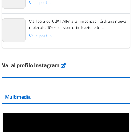
Vai al post →
Via libera del CdA #AIFA alla rimborsabilità di una nuova
molecola, 10 estensioni di indicazione ter...
Vai al post →
L'Italia si conferma tra i primi Paesi europei per l'accesso
ai #farmaci orfani rimborsati dal Servi...
Vai al profilo Instagram
Instagram
Vai al post →
💜 Il 29 giugno #AIFA si è illuminata di viola in occasione
della XVII Giornata Mondiale della Scler...
Multimedia
Vai al post →