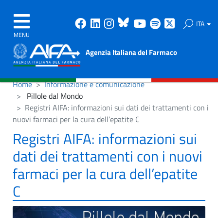
Facebook
Linkedin
Instagram
Bluesky
Youtube
Spotify
X
ITA
MENU
Agenzia Italiana del Farmaco
Home
Informazione e comunicazione
Pillole dal Mondo
Registri AIFA: informazioni sui dati dei trattamenti con i
nuovi farmaci per la cura dell’epatite C
Registri AIFA: informazioni sui
dati dei trattamenti con i nuovi
farmaci per la cura dell’epatite
C