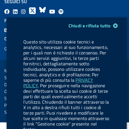
SEGUICI SU
F
L
l
X
B
Y
l
a
i
a
l
o
a
FEED RSS
Modulo gestione cookie
Chiudi e rifiuta tutto
c
n
b
u
u
b
F
e
k
e
e
t
e
e
COOKIES
b
e
l
s
u
l
Questo sito utilizza cookie tecnici e
e
analytics, necessari al suo funzionamento,
Gestione cookie
o
d
.
k
b
.
d
per i quali non è richiesto il consenso. Per
o
i
b
y
e
b
alcuni servizi aggiuntivi, le terze parti
R
Sezione Link Utili
fornitrici, dettagliatamente sotto
k
n
u
u
s
individuate, possono utilizzare cookies
Note legali
t
t
tecnici, analytics e di profilazione. Per
s
Social Media Policy
saperne di più consulta la
PRIVACY
t
t
Dichiarazione di accessibilità
POLICY
. Per proseguire nella navigazione
o
o
devi effettuare la scelta sui cookie di terze
Obiettivi di accessibilità
n
n
parti dei quali eventualmente accetti
Statistiche sito
l’utilizzo. Chiudendo il banner attraverso la
.
.
Privacy
X in alto a destra rifiuti tutti i cookie di
i
s
Servizi Online
terze parti. Puoi rivedere e modificare le
tue scelte in qualsiasi momento attraverso
n
p
il link "Gestione cookie" presente nel
s
o