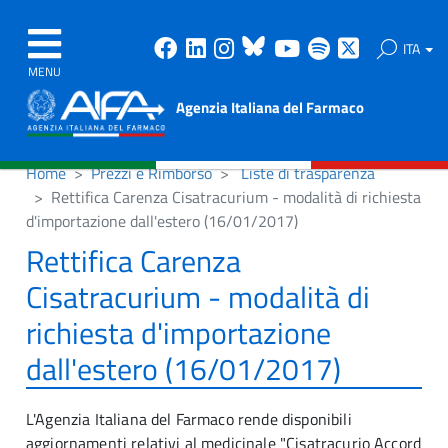
Facebook
Linkedin
Instagram
Bluesky
Youtube
Spotify
X
ITA
MENU
Agenzia Italiana del Farmaco
Home
Prezzi e Rimborso
Liste di trasparenza
Rettifica Carenza Cisatracurium - modalità di richiesta
d'importazione dall'estero (16/01/2017)
Rettifica Carenza
Cisatracurium - modalità di
richiesta d'importazione
dall'estero (16/01/2017)
L'Agenzia Italiana del Farmaco rende disponibili
aggiornamenti relativi al medicinale "Cisatracurio Accord