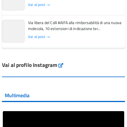
Vai al post →
Via libera del CdA #AIFA alla rimborsabilità di una nuova
molecola, 10 estensioni di indicazione ter...
Vai al post →
L'Italia si conferma tra i primi Paesi europei per l'accesso
ai #farmaci orfani rimborsati dal Servi...
Vai al profilo Instagram
Instagram
Vai al post →
💜 Il 29 giugno #AIFA si è illuminata di viola in occasione
della XVII Giornata Mondiale della Scler...
Multimedia
Vai al post →