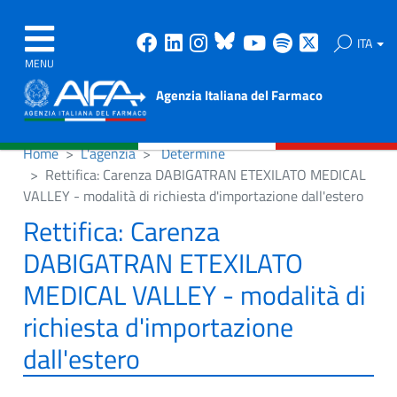
Facebook
Linkedin
Instagram
Bluesky
Youtube
Spotify
X
ITA
MENU
Agenzia Italiana del Farmaco
Home
L'agenzia
Determine
Rettifica: Carenza DABIGATRAN ETEXILATO MEDICAL
VALLEY - modalità di richiesta d'importazione dall'estero
Rettifica: Carenza
DABIGATRAN ETEXILATO
MEDICAL VALLEY - modalità di
richiesta d'importazione
dall'estero