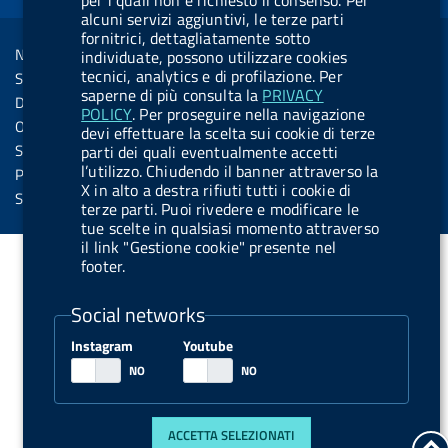
per i quali non è richiesto il consenso. Per
o
i
b
y
e
b
R
alcuni servizi aggiuntivi, le terze parti
Sezione Link Utili
k
n
u
u
fornitrici, dettagliatamente sotto
s
Note legali
individuate, possono utilizzare cookies
t
t
s
tecnici, analytics e di profilazione. Per
Social Media Policy
t
t
saperne di più consulta la
PRIVACY
Dichiarazione di accessibilità
POLICY
. Per proseguire nella navigazione
o
o
Obiettivi di accessibilità
devi effettuare la scelta sui cookie di terze
n
n
Statistiche sito
parti dei quali eventualmente accetti
.
.
l’utilizzo. Chiudendo il banner attraverso la
Privacy
X in alto a destra rifiuti tutti i cookie di
i
s
Servizi Online
terze parti. Puoi rivedere e modificare le
n
p
tue scelte in qualsiasi momento attraverso
il link "Gestione cookie" presente nel
s
o
footer.
t
t
a
i
Social networks
g
f
Instagram
Youtube
r
y
a
m
ACCETTA SELEZIONATI
t