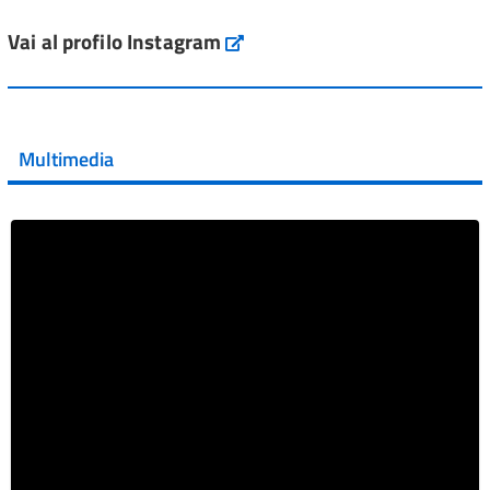
L'Italia si conferma tra i primi Paesi europei per l'accesso
ai #farmaci orfani rimborsati dal Servi...
Vai al profilo Instagram
Instagram
Vai al post →
💜 Il 29 giugno #AIFA si è illuminata di viola in occasione
della XVII Giornata Mondiale della Scler...
Multimedia
Vai al post →