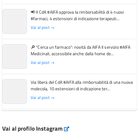
📢 Il CdA #AIFA approva la rimborsabilità di 4 nuovi
#farmaci, 4 estensioni di indicazione terapeuti...
Vai al post →
🔎 "Cerca un farmaco": novità da AIFA Il servizio #AIFA
Medicinali, accessibile anche dalla home de...
Vai al post →
Via libera del CdA #AIFA alla rimborsabilità di una nuova
molecola, 10 estensioni di indicazione ter...
Vai al post →
L'Italia si conferma tra i primi Paesi europei per l'accesso
ai #farmaci orfani rimborsati dal Servi...
Vai al profilo Instagram
Instagram
Vai al post →