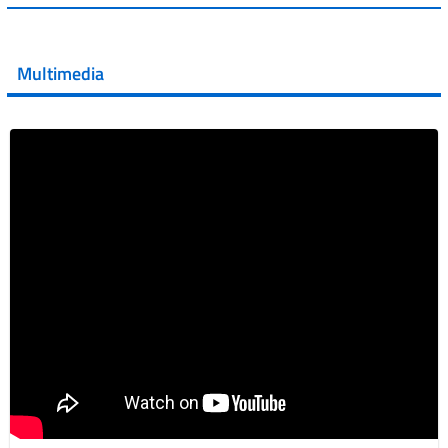
💜 Il 29 giugno #AIFA si è illuminata di viola in occasione
della XVII Giornata Mondiale della Scler...
Multimedia
Vai al post →