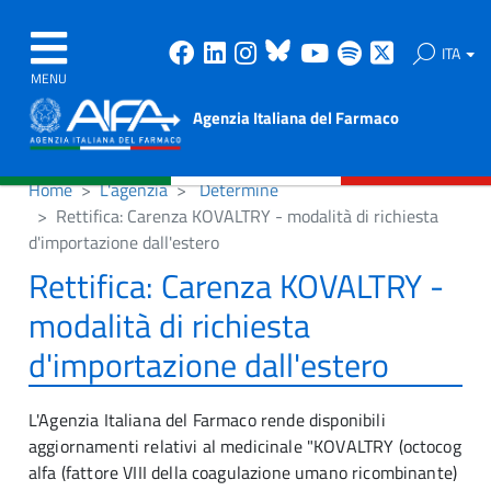
Facebook
Linkedin
Instagram
Bluesky
Youtube
Spotify
X
ITA
MENU
Agenzia Italiana del Farmaco
Home
L'agenzia
Determine
Rettifica: Carenza KOVALTRY - modalità di richiesta
d'importazione dall'estero
Rettifica: Carenza KOVALTRY -
modalità di richiesta
d'importazione dall'estero
L'Agenzia Italiana del Farmaco rende disponibili
aggiornamenti relativi al medicinale "KOVALTRY (octocog
alfa (fattore VIII della coagulazione umano ricombinante)