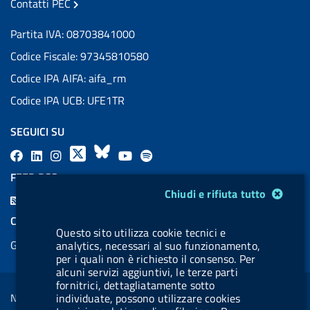
Contatti PEC
Partita IVA: 08703841000
Codice Fiscale: 97345810580
Codice IPA AIFA: aifa_rm
Codice IPA UCB: UFE1TR
SEGUICI SU
F
L
l
X
B
Y
l
a
i
a
l
o
a
FEED RSS
c
n
b
u
u
b
Modulo gestione cookie
Chiudi e rifiuta tutto
F
e
k
e
e
t
e
e
COOKIES
b
e
l
s
u
l
Questo sito utilizza cookie tecnici e
e
Gestione cookie
analytics, necessari al suo funzionamento,
o
d
.
k
b
.
d
per i quali non è richiesto il consenso. Per
o
i
b
y
e
b
alcuni servizi aggiuntivi, le terze parti
R
Sezione Link Utili
k
n
u
u
fornitrici, dettagliatamente sotto
s
Note legali
individuate, possono utilizzare cookies
t
t