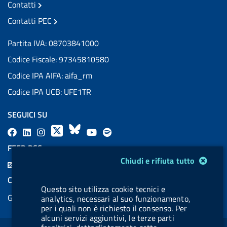
Contatti
Contatti PEC
Partita IVA: 08703841000
Codice Fiscale: 97345810580
Codice IPA AIFA: aifa_rm
Codice IPA UCB: UFE1TR
SEGUICI SU
F
L
l
X
B
Y
l
a
i
a
l
o
a
FEED RSS
c
n
b
u
u
b
Modulo gestione cookie
Chiudi e rifiuta tutto
F
e
k
e
e
t
e
e
COOKIES
b
e
l
s
u
l
Questo sito utilizza cookie tecnici e
e
Gestione cookie
o
d
.
k
b
.
analytics, necessari al suo funzionamento,
d
per i quali non è richiesto il consenso. Per
o
i
b
y
e
b
alcuni servizi aggiuntivi, le terze parti
R
Sezione Link Utili
k
n
u
u