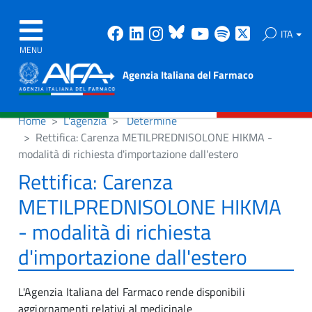
Facebook
Linkedin
Instagram
Bluesky
Youtube
Spotify
X
ITA
MENU
Agenzia Italiana del Farmaco
Home
L'agenzia
Determine
Rettifica: Carenza METILPREDNISOLONE HIKMA -
modalità di richiesta d'importazione dall'estero
Rettifica: Carenza
METILPREDNISOLONE HIKMA
- modalità di richiesta
d'importazione dall'estero
L'Agenzia Italiana del Farmaco rende disponibili
aggiornamenti relativi al medicinale