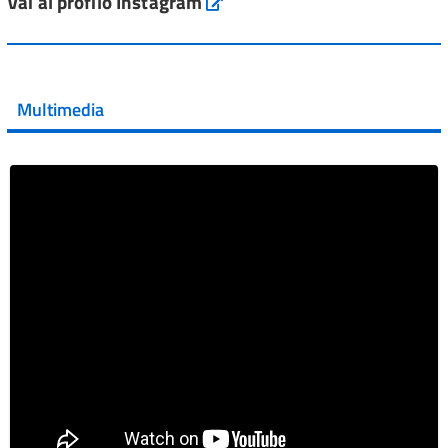
Vai al profilo Instagram
Instagram
Vai al post →
💜 Il 29 giugno #AIFA si è illuminata di viola in occasione
della XVII Giornata Mondiale della Scler...
Multimedia
Vai al post →