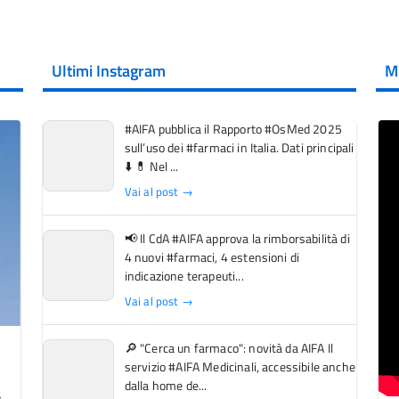
Ultimi Instagram
M
#AIFA pubblica il Rapporto #OsMed 2025
sull’uso dei #farmaci in Italia. Dati principali
⬇️ 💊 Nel ...
Vai al post →
📢 Il CdA #AIFA approva la rimborsabilità di
4 nuovi #farmaci, 4 estensioni di
indicazione terapeuti...
Vai al post →
🔎 "Cerca un farmaco": novità da AIFA Il
servizio #AIFA Medicinali, accessibile anche
dalla home de...