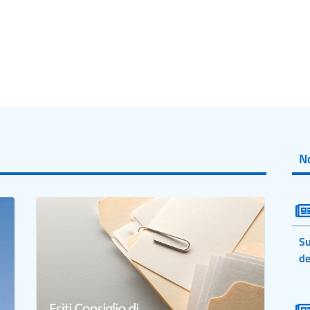
No
Su
de