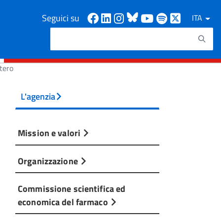
Facebook
Linkedin
Instagram
Bluesky
Youtube
Spotify
X
Seguici su
ITA
Cerca
Testo da ricercare
tero
L'agenzia
Mission e valori
Organizzazione
Commissione scientifica ed
economica del farmaco