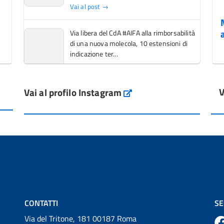
Vai al post →
Via libera del CdA #AIFA alla rimborsabilità
di una nuova molecola, 10 estensioni di
indicazione ter...
Vai al post →
V
Vai al profilo Instagram
L'Italia si conferma tra i primi Paesi europei
Instagram
per l'accesso ai #farmaci orfani rimborsati
dal Servi...
Vai al post →
💜 Il 29 giugno #AIFA si è illuminata di viola
in occasione della XVII Giornata Mondiale
della Scler...
Vai al post →
CONTATTI
SE
Via del Tritone, 181 00187 Roma