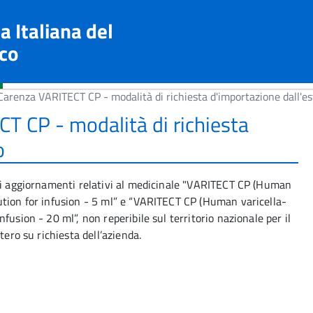
a Italiana del
co
 Carenza VARITECT CP - modalità di richiesta d'importazione dall'es
CT CP - modalità di richiesta
o
ili aggiornamenti relativi al medicinale "VARITECT CP (Human
ution for infusion - 5 ml” e “VARITECT CP (Human varicella-
usion - 20 ml”, non reperibile sul territorio nazionale per il
tero su richiesta dell’azienda.