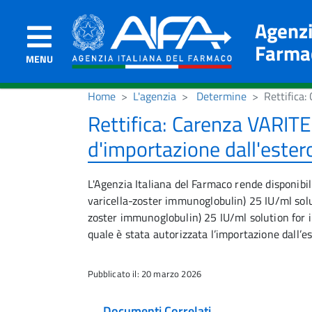
Agenzi
Farma
MENU
Home
L'agenzia
Determine
Rettifica:
Rettifica: Carenza VARITE
d'importazione dall'ester
L'Agenzia Italiana del Farmaco rende disponib
varicella-zoster immunoglobulin) 25 IU/ml sol
zoster immunoglobulin) 25 IU/ml solution for inf
quale è stata autorizzata l’importazione dall’es
Pubblicato il: 20 marzo 2026
Documenti Correlati