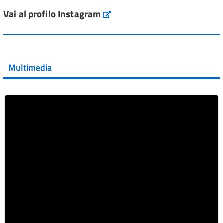
ai #farmaci orfani rimborsati dal Servi...
Vai al profilo Instagram
Instagram
Vai al post →
💜 Il 29 giugno #AIFA si è illuminata di viola in occasione
della XVII Giornata Mondiale della Scler...
Multimedia
Vai al post →