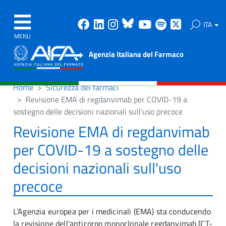
Facebook
Linkedin
Instagram
Bluesky
Youtube
Spotify
X
ITA
MENU
Agenzia Italiana del Farmaco
Home
Sicurezza dei farmaci
Revisione EMA di regdanvimab per COVID-19 a
sostegno delle decisioni nazionali sull'uso precoce
Revisione EMA di regdanvimab
per COVID-19 a sostegno delle
decisioni nazionali sull'uso
precoce
L’Agenzia europea per i medicinali (EMA) sta conducendo
la revisione dell'anticorpo monoclonale regdanvimab (CT-