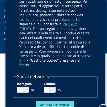
per i quali non è richiesto il consenso. Per
R
Sezione Link Utili
k
n
u
u
alcuni servizi aggiuntivi, le terze parti
s
fornitrici, dettagliatamente sotto
Note legali
t
t
individuate, possono utilizzare cookies
s
Social Media Policy
t
t
tecnici, analytics e di profilazione. Per
Dichiarazione di accessibilità
saperne di più consulta la
PRIVACY
o
o
Obiettivi di accessibilità
POLICY
. Per proseguire nella navigazione
n
n
devi effettuare la scelta sui cookie di terze
Statistiche sito
parti dei quali eventualmente accetti
.
.
Privacy
l’utilizzo. Chiudendo il banner attraverso la
i
s
Servizi Online
X in alto a destra rifiuti tutti i cookie di
n
p
terze parti. Puoi rivedere e modificare le
tue scelte in qualsiasi momento attraverso
s
o
il link "Gestione cookie" presente nel
t
t
footer.
a
i
Social networks
g
f
r
y
Instagram
Youtube
a
m
ACCETTA SELEZIONATI
t