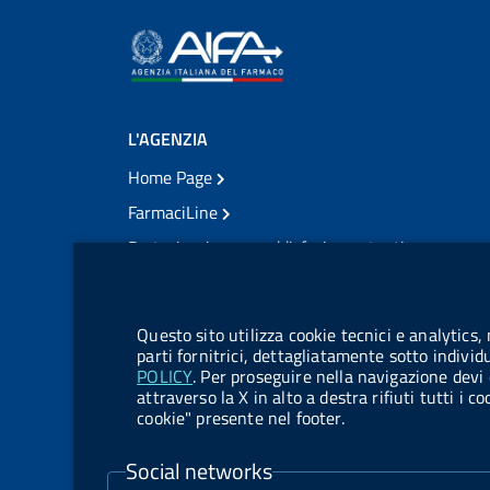
L'AGENZIA
Home Page
FarmaciLine
Partecipazione e soddisfazione utenti
Modulo gestione cookie
Accesso civico
Modulistica
Questo sito utilizza cookie tecnici e analytics,
Amministrazione Trasparente
parti fornitrici, dettagliatamente sotto individ
POLICY
. Per proseguire nella navigazione devi 
Atti di notifica
attraverso la X in alto a destra rifiuti tutti i 
cookie" presente nel footer.
Pubblicità legale
TrovaNormeFarmaco
Social networks