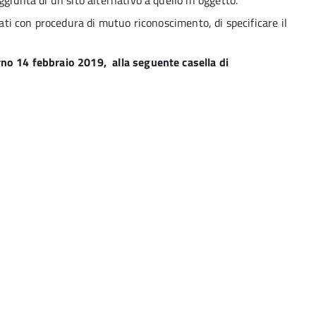
ggiunta di un sito alternativo a quello in oggetto.
zati con procedura di mutuo riconoscimento, di specificare il
rno 14 febbraio 2019, alla seguente casella di