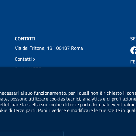
💜 Il 29 giugno #AIFA si è illuminata di viola
in occasione della XVII Giornata Mondiale
della Scler...
Vai al post →
CONTATTI
SE
Via del Tritone, 181 00187 Roma
Contatti
FE
Contatti PEC
Partita IVA: 08703841000
CO
Codice Fiscale: 97345810580
 necessari al suo funzionamento, per i quali non è richiesto il cons
Ge
uate, possono utilizzare cookies tecnici, analytics e di profilazion
Codice IPA AIFA: aifa_rm
effettuare la scelta sui cookie di terze parti dei quali eventualme
cookie di terze parti. Puoi rivedere e modificare le tue scelte in q
Codice IPA UCB: UFE1TR