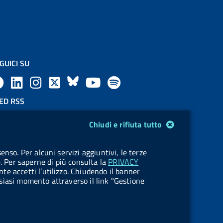
GUICI SU
F
L
l
X
B
Y
l
a
i
a
l
o
a
ED RSS
F
c
n
b
u
u
b
Chiudi e rifiuta tutto
e
e
k
e
e
t
e
OKIES
enso. Per alcuni servizi aggiuntivi, le terze
e
stione cookie
b
e
l
s
u
l
e. Per saperne di più consulta la
PRIVACY
nte accetti l’utilizzo. Chiudendo il banner
d
o
d
.
k
b
.
ualsiasi momento attraverso il link "Gestione
R
o
i
b
y
e
b
s
k
n
u
u