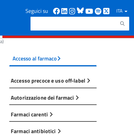
Facebook
Linkedin
Instagram
Bluesky
Youtube
Spotify
X
Seguici su
ITA
Cerca
Testo da ricercare
a)
Accesso al farmaco
Accesso precoce e uso off-label
Autorizzazione dei farmaci
Farmaci carenti
Farmaci antibiotici