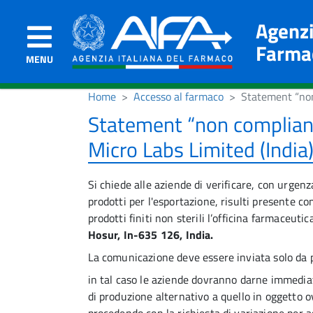
Agenzi
Farma
MENU
Home
Accesso al farmaco
Statement “non
Statement “non complianc
Micro Labs Limited (India
Si chiede alle aziende di verificare, con urgenza
prodotti per l'esportazione, risulti presente c
prodotti finiti non sterili l’officina farmaceutic
Hosur, In-635 126, India.
La
comunicazione deve essere inviata solo da pa
in tal caso le aziende dovranno darne immedia
di produzione alternativo a quello in oggetto ov