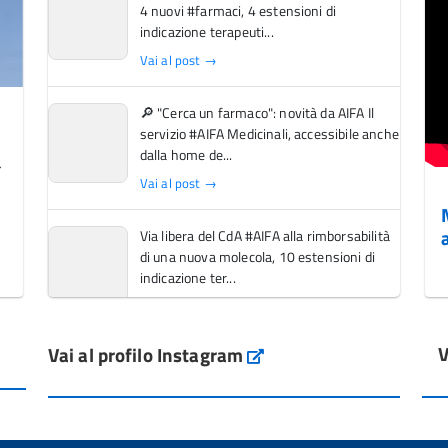
4 nuovi #farmaci, 4 estensioni di
indicazione terapeuti...
Vai al post →
🔎 "Cerca un farmaco": novità da AIFA Il
servizio #AIFA Medicinali, accessibile anche
dalla home de...
Vai al post →
Via libera del CdA #AIFA alla rimborsabilità
di una nuova molecola, 10 estensioni di
indicazione ter...
Vai al post →
V
Vai al profilo Instagram
L'Italia si conferma tra i primi Paesi europei
Instagram
per l'accesso ai #farmaci orfani rimborsati
dal Servi...
Vai al post →