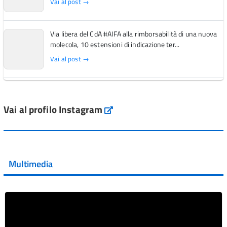
Vai al post →
Via libera del CdA #AIFA alla rimborsabilità di una nuova
molecola, 10 estensioni di indicazione ter...
Vai al post →
L'Italia si conferma tra i primi Paesi europei per l'accesso
ai #farmaci orfani rimborsati dal Servi...
Vai al profilo Instagram
Instagram
Vai al post →
💜 Il 29 giugno #AIFA si è illuminata di viola in occasione
della XVII Giornata Mondiale della Scler...
Multimedia
Vai al post →