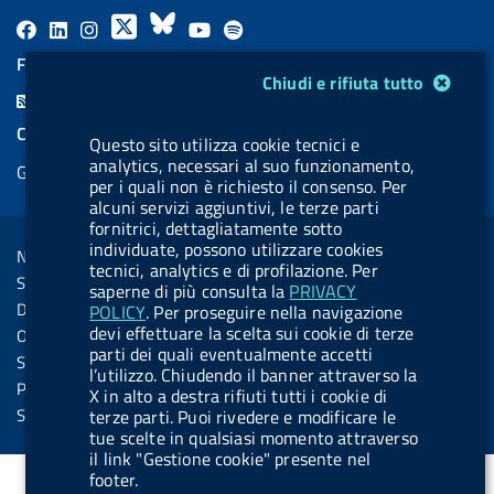
F
L
l
X
B
Y
l
a
i
a
l
o
a
FEED RSS
Modulo gestione cookie
Chiudi e rifiuta tutto
c
n
b
u
u
b
F
e
k
e
e
t
e
e
COOKIES
b
e
l
s
u
l
Questo sito utilizza cookie tecnici e
e
analytics, necessari al suo funzionamento,
Gestione cookie
o
d
.
k
b
.
per i quali non è richiesto il consenso. Per
d
o
i
b
y
e
b
alcuni servizi aggiuntivi, le terze parti
R
Sezione Link Utili
fornitrici, dettagliatamente sotto
k
n
u
u
s
individuate, possono utilizzare cookies
Note legali
t
t
tecnici, analytics e di profilazione. Per
s
Social Media Policy
saperne di più consulta la
PRIVACY
t
t
Dichiarazione di accessibilità
POLICY
. Per proseguire nella navigazione
o
o
devi effettuare la scelta sui cookie di terze
Obiettivi di accessibilità
n
n
parti dei quali eventualmente accetti
Statistiche sito
l’utilizzo. Chiudendo il banner attraverso la
.
.
Privacy
X in alto a destra rifiuti tutti i cookie di
i
s
Servizi Online
terze parti. Puoi rivedere e modificare le
tue scelte in qualsiasi momento attraverso
n
p
il link "Gestione cookie" presente nel
s
o
footer.