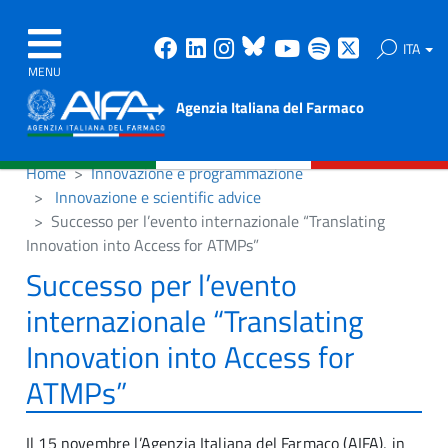
Facebook
Linkedin
Instagram
Bluesky
Youtube
Spotify
X
ITA
MENU
Agenzia Italiana del Farmaco
Home
Innovazione e programmazione
Innovazione e scientific advice
Successo per l’evento internazionale “Translating
Innovation into Access for ATMPs”
Successo per l’evento
internazionale “Translating
Innovation into Access for
ATMPs”
Il 15 novembre l’Agenzia Italiana del Farmaco (AIFA), in