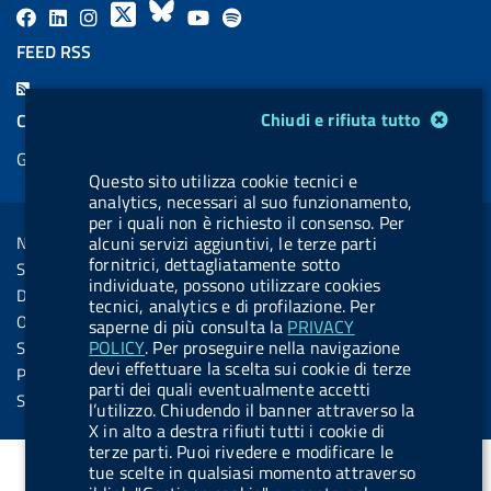
F
L
l
X
B
Y
l
a
i
a
l
o
a
FEED RSS
c
n
b
u
u
b
F
e
k
e
e
t
e
e
Modulo gestione cookie
Chiudi e rifiuta tutto
COOKIES
b
e
l
s
u
l
e
Gestione cookie
o
d
.
k
b
.
d
Questo sito utilizza cookie tecnici e
o
i
b
y
e
b
analytics, necessari al suo funzionamento,
R
Sezione Link Utili
k
n
u
u
per i quali non è richiesto il consenso. Per
s
Note legali
alcuni servizi aggiuntivi, le terze parti
t
t
s
fornitrici, dettagliatamente sotto
Social Media Policy
t
t
individuate, possono utilizzare cookies
Dichiarazione di accessibilità
tecnici, analytics e di profilazione. Per
o
o
Obiettivi di accessibilità
saperne di più consulta la
PRIVACY
n
n
POLICY
. Per proseguire nella navigazione
Statistiche sito
.
.
devi effettuare la scelta sui cookie di terze
Privacy
parti dei quali eventualmente accetti
i
s
Servizi Online
l’utilizzo. Chiudendo il banner attraverso la
n
p
X in alto a destra rifiuti tutti i cookie di
terze parti. Puoi rivedere e modificare le
s
o
tue scelte in qualsiasi momento attraverso
t
t