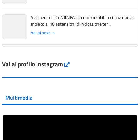
Via libera del CdA #AIFA alla rimborsabilità di una nuova
molecola, 10 estensioni di indicazione ter...
Vai al post →
L'Italia si conferma tra i primi Paesi europei per l'accesso
ai #farmaci orfani rimborsati dal Servi...
Vai al profilo Instagram
Instagram
Vai al post →
💜 Il 29 giugno #AIFA si è illuminata di viola in occasione
della XVII Giornata Mondiale della Scler...
Multimedia
Vai al post →