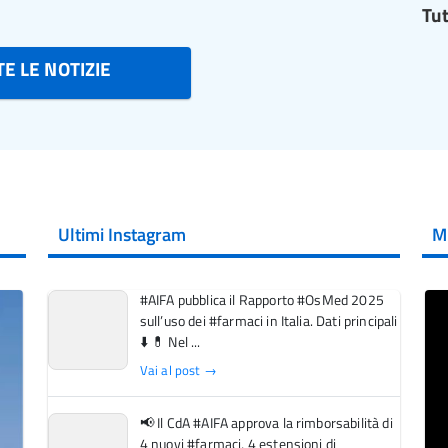
Tut
E LE NOTIZIE
Ultimi Instagram
M
#AIFA pubblica il Rapporto #OsMed 2025
sull’uso dei #farmaci in Italia. Dati principali
⬇️ 💊 Nel ...
Vai al post →
📢 Il CdA #AIFA approva la rimborsabilità di
4 nuovi #farmaci, 4 estensioni di