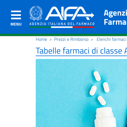
Agenzi
Farma
MENU
Home
Prezzi e Rimborso
Elenchi farmaci 
Tabelle farmaci di classe