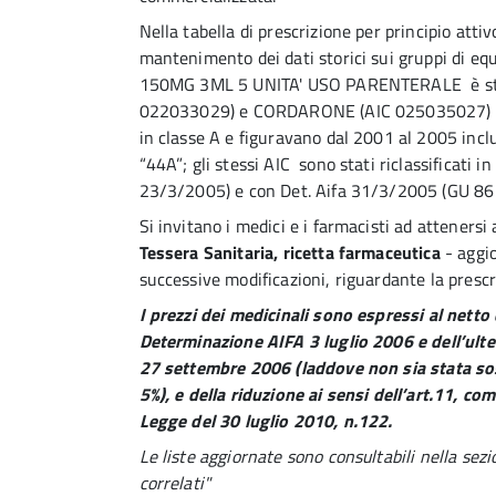
Nella tabella di prescrizione per principio attivo
mantenimento dei dati storici sui gruppi di e
150MG 3ML 5 UNITA' USO PARENTERALE è stato
022033029) e CORDARONE (AIC 025035027) face
in classe A e figuravano dal 2001 al 2005 inclu
“44A”; gli stessi AIC sono stati riclassificati
23/3/2005) e con Det. Aifa 31/3/2005 (GU 86
Si invitano i medici e i farmacisti ad attenersi
Tessera Sanitaria, ricetta farmaceutica
- aggi
successive modificazioni, riguardante la prescri
I prezzi dei medicinali sono espressi al nett
Determinazione AIFA 3 luglio 2006 e dell’ulte
27 settembre 2006 (laddove non sia stata so
5%), e della riduzione ai sensi dell’art.11, c
Legge del 30 luglio 2010, n.122.
Le liste aggiornate sono consultabili nella sez
correlati"