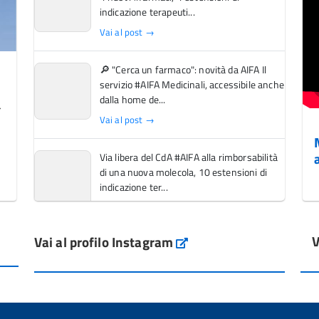
indicazione terapeuti...
Vai al post →
🔎 "Cerca un farmaco": novità da AIFA Il
servizio #AIFA Medicinali, accessibile anche
dalla home de...
Vai al post →
Via libera del CdA #AIFA alla rimborsabilità
di una nuova molecola, 10 estensioni di
indicazione ter...
Vai al post →
V
Vai al profilo Instagram
L'Italia si conferma tra i primi Paesi europei
Instagram
per l'accesso ai #farmaci orfani rimborsati
dal Servi...
Vai al post →