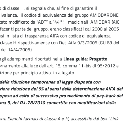
 di classe H, si segnala che, al fine di garantire il
quivalenza, il codice di equivalenza del gruppo AMIODARONE
 modificato da “ADT” a “44°”. I medicinali AMIODAR (AIC
nti parte del gruppo, erano classificati dal 2000 al 2005
si in lista di trasparenza AIFA con codice di equivalenza
 in classe H rispettivamente con Det. Aifa 9/3/2005 (GU 68 del
 del 14/4/2005).
 agli adempimenti riportati nella
Linea guida: Progetto
ornamento alla luce dell’art. 15, comma 11-bis dl 95/2012 e
zione per principio attivo, in allegato.
o della riduzione temporanea di legge disposta con
riore riduzione del 5% ai sensi della determinazione AIFA del
spesa ad esito di successivo provvedimento di pay-back del
omma 9, del D.L.78/2010 convertito con modificazioni dalla
ione
Elenchi farmaci di classe A e H
,
accessibile dal box "Link