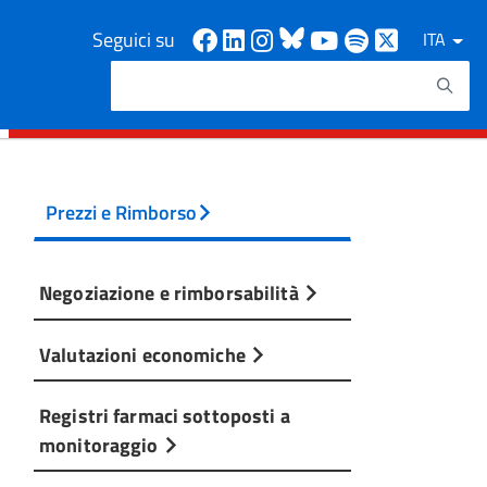
Facebook
Linkedin
Instagram
Bluesky
Youtube
Spotify
X
Seguici su
ITA
Cerca
Testo da ricercare
Prezzi e Rimborso
Negoziazione e rimborsabilità
Valutazioni economiche
Registri farmaci sottoposti a
monitoraggio