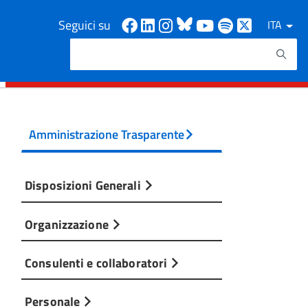
Facebook
Linkedin
Instagram
Bluesky
Youtube
Spotify
X
Seguici su
ITA
Cerca
Testo da ricercare
Amministrazione Trasparente
Disposizioni Generali
Organizzazione
Consulenti e collaboratori
Personale