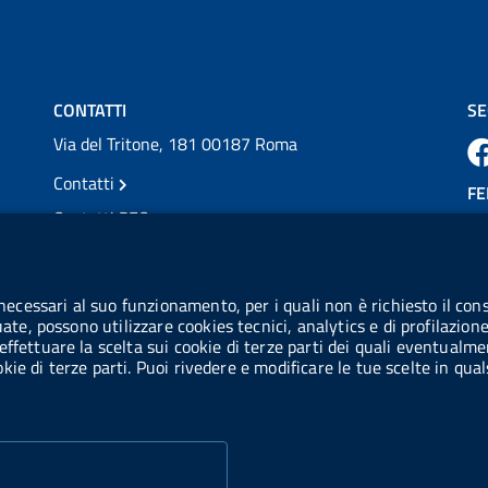
💜 Il 29 giugno #AIFA si è illuminata di viola
in occasione della XVII Giornata Mondiale
della Scler...
Vai al post →
CONTATTI
SE
Via del Tritone, 181 00187 Roma
Contatti
FE
Contatti PEC
Partita IVA: 08703841000
CO
Codice Fiscale: 97345810580
 necessari al suo funzionamento, per i quali non è richiesto il cons
Ge
uate, possono utilizzare cookies tecnici, analytics e di profilazion
Codice IPA AIFA: aifa_rm
effettuare la scelta sui cookie di terze parti dei quali eventualme
cookie di terze parti. Puoi rivedere e modificare le tue scelte in q
Codice IPA UCB: UFE1TR