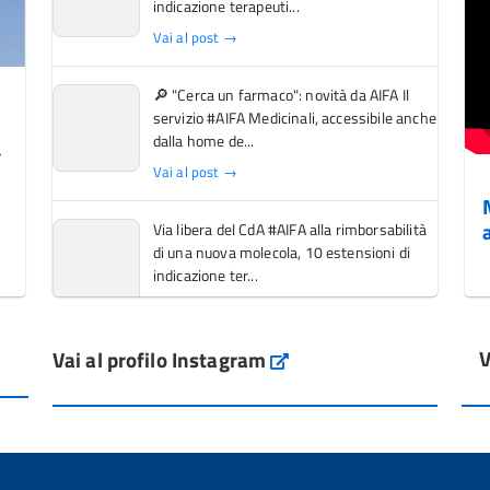
indicazione terapeuti...
Vai al post →
🔎 "Cerca un farmaco": novità da AIFA Il
servizio #AIFA Medicinali, accessibile anche
dalla home de...
Vai al post →
Via libera del CdA #AIFA alla rimborsabilità
di una nuova molecola, 10 estensioni di
indicazione ter...
Vai al post →
V
Vai al profilo Instagram
L'Italia si conferma tra i primi Paesi europei
Instagram
per l'accesso ai #farmaci orfani rimborsati
dal Servi...
Vai al post →