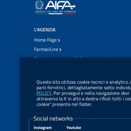
L'AGENZIA
Home Page
FarmaciLine
Partecipazione e soddisfazione utenti
Modulo gestione cookie
Accesso civico
Modulistica
Questo sito utilizza cookie tecnici e analytics,
Amministrazione Trasparente
parti fornitrici, dettagliatamente sotto individ
POLICY
. Per proseguire nella navigazione devi 
Atti di notifica
attraverso la X in alto a destra rifiuti tutti i 
cookie" presente nel footer.
Pubblicità legale
TrovaNormeFarmaco
Social networks
Bandi di Concorso
Instagram
Youtube