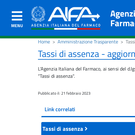
Agenzi
Farma
MENU
Home
Amministrazione Trasparente
Tass
Tassi di assenza - aggio
L'Agenzia Italiana del Farmaco, ai sensi del d.
"Tassi di assenza".
Pubblicato il: 21 febbraio 2023
Link correlati
Tassi di assenza