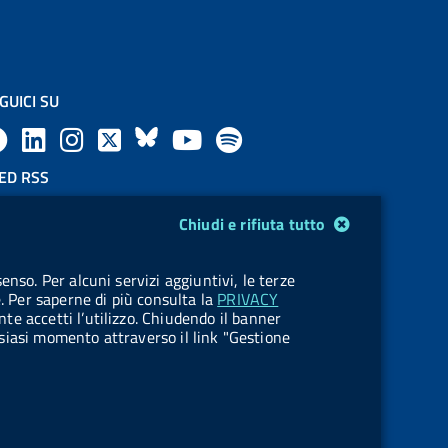
GUICI SU
F
L
l
X
B
Y
l
a
i
a
l
o
a
ED RSS
F
c
n
b
u
u
b
Chiudi e rifiuta tutto
e
e
k
e
e
t
e
OKIES
enso. Per alcuni servizi aggiuntivi, le terze
e
stione cookie
b
e
l
s
u
l
e. Per saperne di più consulta la
PRIVACY
nte accetti l’utilizzo. Chiudendo il banner
d
o
d
.
k
b
.
ualsiasi momento attraverso il link "Gestione
R
o
i
b
y
e
b
s
k
n
u
u