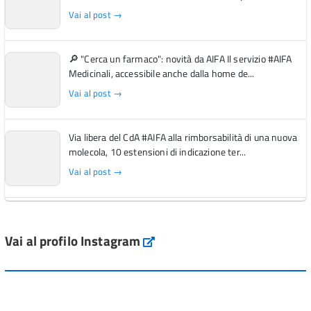
Vai al post →
🔎 "Cerca un farmaco": novità da AIFA Il servizio #AIFA
Medicinali, accessibile anche dalla home de...
Vai al post →
Via libera del CdA #AIFA alla rimborsabilità di una nuova
molecola, 10 estensioni di indicazione ter...
Vai al post →
L'Italia si conferma tra i primi Paesi europei per l'accesso
ai #farmaci orfani rimborsati dal Servi...
Vai al profilo Instagram
Instagram
Vai al post →
💜 Il 29 giugno #AIFA si è illuminata di viola in occasione
della XVII Giornata Mondiale della Scler...