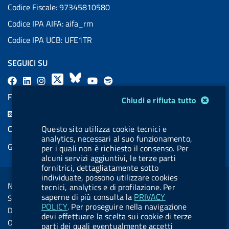
Codice Fiscale: 97345810580
Codice IPA AIFA: aifa_rm
Codice IPA UCB: UFE1TR
SEGUICI SU
F
L
l
X
B
Y
l
a
i
a
l
o
a
FEED RSS
Modulo gestione cookie
Chiudi e rifiuta tutto
c
n
b
u
u
b
F
e
k
e
e
t
e
e
Questo sito utilizza cookie tecnici e
COOKIES
b
e
l
s
u
l
analytics, necessari al suo funzionamento,
e
Gestione cookie
o
d
.
k
b
.
per i quali non è richiesto il consenso. Per
d
alcuni servizi aggiuntivi, le terze parti
o
i
b
y
e
b
fornitrici, dettagliatamente sotto
R
Sezione Link Utili
k
n
u
u
individuate, possono utilizzare cookies
s
Note legali
tecnici, analytics e di profilazione. Per
t
t
s
saperne di più consulta la
PRIVACY
Social Media Policy
t
t
POLICY
. Per proseguire nella navigazione
Dichiarazione di accessibilità
devi effettuare la scelta sui cookie di terze
o
o
Obiettivi di accessibilità
parti dei quali eventualmente accetti