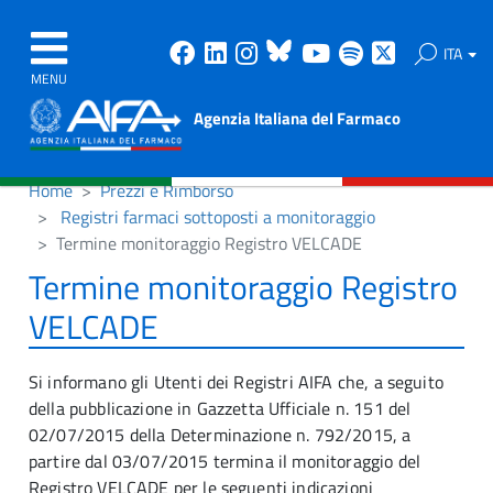
Facebook
Linkedin
Instagram
Bluesky
Youtube
Spotify
X
ITA
MENU
Agenzia Italiana del Farmaco
Home
Prezzi e Rimborso
Registri farmaci sottoposti a monitoraggio
Termine monitoraggio Registro VELCADE
Termine monitoraggio Registro
VELCADE
Si informano gli Utenti dei Registri AIFA che, a seguito
della pubblicazione in Gazzetta Ufficiale n. 151 del
02/07/2015 della Determinazione n. 792/2015, a
partire dal 03/07/2015 termina il monitoraggio del
Registro VELCADE per le seguenti indicazioni