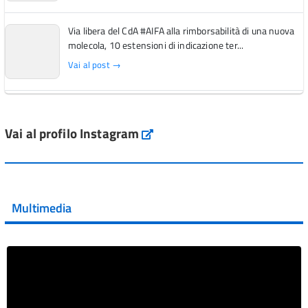
Via libera del CdA #AIFA alla rimborsabilità di una nuova
molecola, 10 estensioni di indicazione ter...
Vai al post →
L'Italia si conferma tra i primi Paesi europei per l'accesso
ai #farmaci orfani rimborsati dal Servi...
Vai al profilo Instagram
Instagram
Vai al post →
💜 Il 29 giugno #AIFA si è illuminata di viola in occasione
della XVII Giornata Mondiale della Scler...
Multimedia
Vai al post →