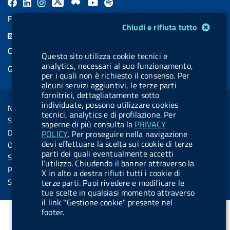
F
L
l
X
B
Y
l
a
i
a
l
o
a
FEED RSS
Modulo gestione cookie
Chiudi e rifiuta tutto
c
n
b
u
u
b
F
e
k
e
e
t
e
e
COOKIES
b
e
l
s
u
l
Questo sito utilizza cookie tecnici e
e
analytics, necessari al suo funzionamento,
Gestione cookie
o
d
.
k
b
.
per i quali non è richiesto il consenso. Per
d
o
i
b
y
e
b
alcuni servizi aggiuntivi, le terze parti
R
Sezione Link Utili
fornitrici, dettagliatamente sotto
k
n
u
u
s
individuate, possono utilizzare cookies
Note legali
t
t
tecnici, analytics e di profilazione. Per
s
Social Media Policy
saperne di più consulta la
PRIVACY
t
t
Dichiarazione di accessibilità
POLICY
. Per proseguire nella navigazione
o
o
devi effettuare la scelta sui cookie di terze
Obiettivi di accessibilità
n
n
parti dei quali eventualmente accetti
Statistiche sito
l’utilizzo. Chiudendo il banner attraverso la
.
.
Privacy
X in alto a destra rifiuti tutti i cookie di
i
s
Servizi Online
terze parti. Puoi rivedere e modificare le
tue scelte in qualsiasi momento attraverso
n
p
il link "Gestione cookie" presente nel
s
o
footer.
t
t