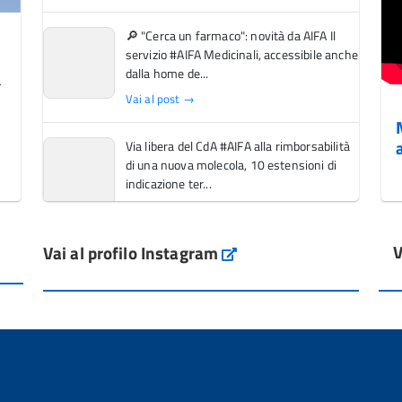
🔎 "Cerca un farmaco": novità da AIFA Il
servizio #AIFA Medicinali, accessibile anche
dalla home de...
Vai al post →
Via libera del CdA #AIFA alla rimborsabilità
di una nuova molecola, 10 estensioni di
indicazione ter...
Vai al post →
V
Vai al profilo Instagram
L'Italia si conferma tra i primi Paesi europei
Instagram
per l'accesso ai #farmaci orfani rimborsati
dal Servi...
Vai al post →
💜 Il 29 giugno #AIFA si è illuminata di viola
in occasione della XVII Giornata Mondiale