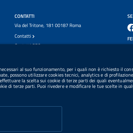
della Scler...
Vai al post →
CONTATTI
SE
Via del Tritone, 181 00187 Roma
Contatti
FE
Contatti PEC
Partita IVA: 08703841000
CO
Codice Fiscale: 97345810580
 necessari al suo funzionamento, per i quali non è richiesto il cons
Ge
uate, possono utilizzare cookies tecnici, analytics e di profilazion
Codice IPA AIFA: aifa_rm
effettuare la scelta sui cookie di terze parti dei quali eventualme
cookie di terze parti. Puoi rivedere e modificare le tue scelte in q
Codice IPA UCB: UFE1TR