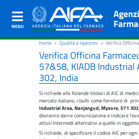
Agenzi
Farma
MENU
Home
Qualità e Ispezioni
Verifica Offici
Verifica Officina Farmaceu
57&58, KIADB Industrial 
302, India
Si richiede alle Aziende titolari di AIC di medic
mercato italiano, risulti come fornitore di prin
Industrial Area, Nanjangud, Mysore, 571 302,
dovranno darne comunicazione e indicare l’even
attivi/intermedi alternativi a quello in oggetto
Si richiede, di specificare il codice AIC per og