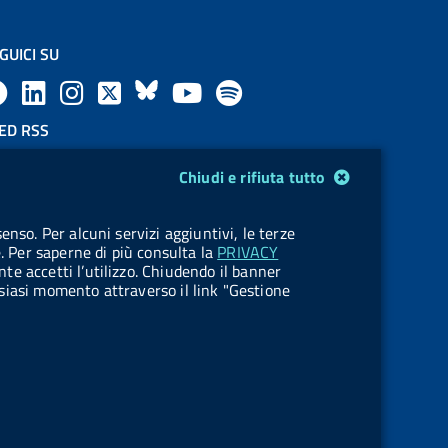
GUICI SU
F
L
l
X
B
Y
l
a
i
a
l
o
a
ED RSS
F
c
n
b
u
u
b
Chiudi e rifiuta tutto
e
e
k
e
e
t
e
OKIES
enso. Per alcuni servizi aggiuntivi, le terze
e
stione cookie
b
e
l
s
u
l
e. Per saperne di più consulta la
PRIVACY
nte accetti l’utilizzo. Chiudendo il banner
d
o
d
.
k
b
.
ualsiasi momento attraverso il link "Gestione
R
o
i
b
y
e
b
s
k
n
u
u
s
t
t