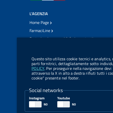
L'AGENZIA
Home Page
FarmaciLine
Partecipazione e soddisfazione utenti
Modulo gestione cookie
Accesso civico
Modulistica
Questo sito utilizza cookie tecnici e analytics,
Amministrazione Trasparente
parti fornitrici, dettagliatamente sotto individ
POLICY
. Per proseguire nella navigazione devi 
Atti di notifica
attraverso la X in alto a destra rifiuti tutti i 
cookie" presente nel footer.
Pubblicità legale
TrovaNormeFarmaco
Social networks
Bandi di Concorso
Instagram
Youtube
Bandi di Gara e Contratti