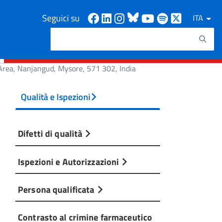
Facebook
Linkedin
Instagram
Bluesky
Youtube
Spotify
X
Seguici su
ITA
Cerca
Testo da ricercare
l Area, Nanjangud, Mysore, 571 302, India
Qualità e Ispezioni
Difetti di qualità
Ispezioni e Autorizzazioni
Persona qualificata
Contrasto al crimine farmaceutico