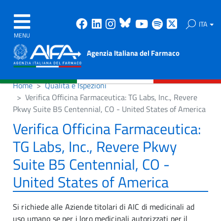
Facebook
Linkedin
Instagram
Bluesky
Youtube
Spotify
X
ITA
MENU
Agenzia Italiana del Farmaco
Home
Qualità e Ispezioni
Verifica Officina Farmaceutica: TG Labs, Inc., Revere
Pkwy Suite B5 Centennial, CO - United States of America
Verifica Officina Farmaceutica:
TG Labs, Inc., Revere Pkwy
Suite B5 Centennial, CO -
United States of America
Si richiede alle Aziende titolari di AIC di medicinali ad
uso umano se per i loro medicinali autorizzati per il