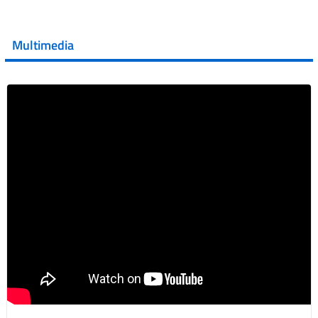
💜 Il 29 giugno #AIFA si è illuminata di viola in occasione
della XVII Giornata Mondiale della Scler...
Multimedia
Vai al post →