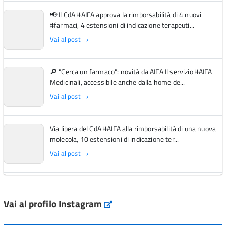
📢 Il CdA #AIFA approva la rimborsabilità di 4 nuovi
#farmaci, 4 estensioni di indicazione terapeuti...
Vai al post →
🔎 "Cerca un farmaco": novità da AIFA Il servizio #AIFA
Medicinali, accessibile anche dalla home de...
Vai al post →
Via libera del CdA #AIFA alla rimborsabilità di una nuova
molecola, 10 estensioni di indicazione ter...
Vai al post →
L'Italia si conferma tra i primi Paesi europei per l'accesso
ai #farmaci orfani rimborsati dal Servi...
Vai al profilo Instagram
Instagram
Vai al post →