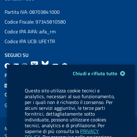
Partita IVA: 08703841000
Codice Fiscale: 97345810580
Codice IPA AIFA: aifa_rm
Codice IPA UCB: UFE1TR
SEGUICI SU
F
L
l
X
B
Y
l
Modulo gestione cookie
a
i
a
l
o
a
Chiudi e rifiuta tutto
FEED RSS
c
n
b
u
u
b
F
e
k
e
e
t
e
Questo sito utilizza cookie tecnici e
e
COOKIES
analytics, necessari al suo funzionamento,
b
e
l
s
u
l
e
per i quali non è richiesto il consenso. Per
Gestione cookie
o
d
.
k
b
.
alcuni servizi aggiuntivi, le terze parti
d
fornitrici, dettagliatamente sotto
o
i
b
y
e
b
R
Sezione Link Utili
individuate, possono utilizzare cookies
k
n
u
u
tecnici, analytics e di profilazione. Per
s
Note legali
t
t
saperne di più consulta la
PRIVACY
s
Social Media Policy