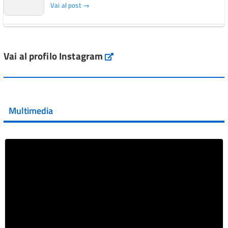
Vai al post →
L'Italia si conferma tra i primi Paesi europei per l'accesso
ai #farmaci orfani rimborsati dal Servi...
Vai al profilo Instagram
Instagram
Vai al post →
💜 Il 29 giugno #AIFA si è illuminata di viola in occasione
della XVII Giornata Mondiale della Scler...
Multimedia
Vai al post →