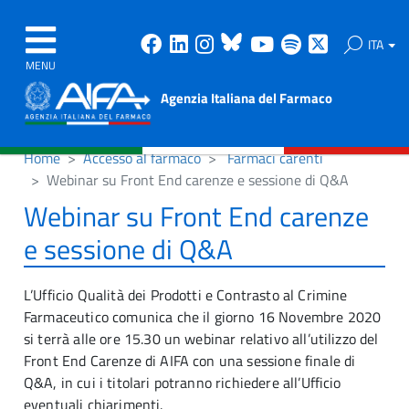
Facebook
Linkedin
Instagram
Bluesky
Youtube
Spotify
X
ITA
MENU
Agenzia Italiana del Farmaco
Home
Accesso al farmaco
Farmaci carenti
Webinar su Front End carenze e sessione di Q&A
Webinar su Front End carenze
e sessione di Q&A
L’Ufficio Qualità dei Prodotti e Contrasto al Crimine
Farmaceutico comunica che il giorno 16 Novembre 2020
si terrà alle ore 15.30 un webinar relativo all’utilizzo del
Front End Carenze di AIFA con una sessione finale di
Q&A, in cui i titolari potranno richiedere all’Ufficio
eventuali chiarimenti.