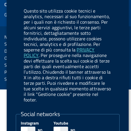
e
COOKIES
b
e
l
s
u
l
e
Questo sito utilizza cookie tecnici e
Gestione cookie
o
d
.
k
b
.
analytics, necessari al suo funzionamento,
d
per i quali non è richiesto il consenso. Per
o
i
b
y
e
b
R
alcuni servizi aggiuntivi, le terze parti
Sezione Link Utili
k
n
u
u
fornitrici, dettagliatamente sotto
s
Note legali
individuate, possono utilizzare cookies
t
t
s
Social Media Policy
tecnici, analytics e di profilazione. Per
t
t
saperne di più consulta la
PRIVACY
Dichiarazione di accessibilità
o
o
POLICY
. Per proseguire nella navigazione
Obiettivi di accessibilità
devi effettuare la scelta sui cookie di terze
n
n
Statistiche sito
parti dei quali eventualmente accetti
.
.
l’utilizzo. Chiudendo il banner attraverso la
Privacy
X in alto a destra rifiuti tutti i cookie di
i
s
Servizi Online
terze parti. Puoi rivedere e modificare le
n
p
tue scelte in qualsiasi momento attraverso
s
o
il link "Gestione cookie" presente nel
footer.
t
t
a
i
Social networks
g
f
Instagram
Youtube
r
y