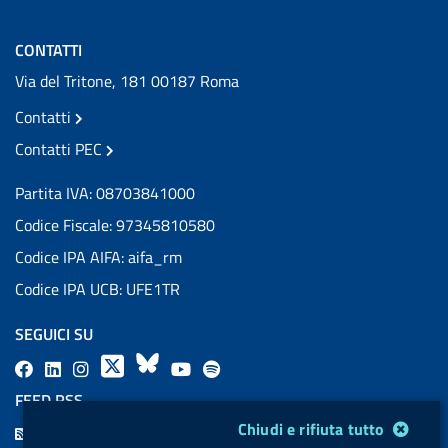
CONTATTI
Via del Tritone, 181 00187 Roma
Contatti
Contatti PEC
Partita IVA: 08703841000
Codice Fiscale: 97345810580
Codice IPA AIFA: aifa_rm
Codice IPA UCB: UFE1TR
SEGUICI SU
F
L
l
X
B
Y
l
a
i
a
l
o
a
FEED RSS
c
n
b
u
u
b
Modulo gestione cookie
Chiudi e rifiuta tutto
F
e
k
e
e
t
e