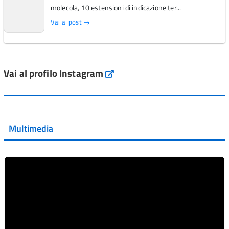
molecola, 10 estensioni di indicazione ter...
Vai al post →
L'Italia si conferma tra i primi Paesi europei per l'accesso
ai #farmaci orfani rimborsati dal Servi...
Vai al profilo Instagram
Instagram
Vai al post →
💜 Il 29 giugno #AIFA si è illuminata di viola in occasione
della XVII Giornata Mondiale della Scler...
Multimedia
Vai al post →