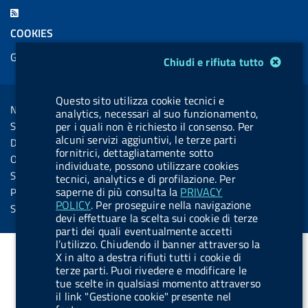
c
n
b
u
u
b
F
e
k
e
e
t
e
e
COOKIES
b
e
l
s
u
l
e
Gestione cookie
o
d
.
k
b
.
Modulo gestione cookie
Chiudi e rifiuta tutto
d
o
i
b
y
e
b
R
Sezione Link Utili
k
n
u
u
Questo sito utilizza cookie tecnici e
s
Note legali
analytics, necessari al suo funzionamento,
t
t
s
per i quali non è richiesto il consenso. Per
Social Media Policy
t
t
alcuni servizi aggiuntivi, le terze parti
Dichiarazione di accessibilità
o
o
fornitrici, dettagliatamente sotto
Obiettivi di accessibilità
individuate, possono utilizzare cookies
n
n
Statistiche sito
tecnici, analytics e di profilazione. Per
.
.
saperne di più consulta la
PRIVACY
Privacy
POLICY
. Per proseguire nella navigazione
i
s
Servizi Online
devi effettuare la scelta sui cookie di terze
n
p
parti dei quali eventualmente accetti
l’utilizzo. Chiudendo il banner attraverso la
s
o
X in alto a destra rifiuti tutti i cookie di
t
t
terze parti. Puoi rivedere e modificare le
a
i
tue scelte in qualsiasi momento attraverso
il link "Gestione cookie" presente nel
g
f