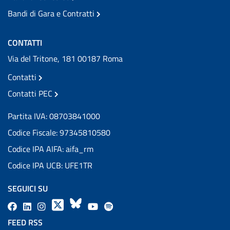
Bandi di Gara e Contratti
CONTATTI
Via del Tritone, 181 00187 Roma
Contatti
Contatti PEC
Partita IVA: 08703841000
Codice Fiscale: 97345810580
Codice IPA AIFA: aifa_rm
Codice IPA UCB: UFE1TR
SEGUICI SU
F
L
l
X
B
Y
l
a
i
a
l
o
a
FEED RSS