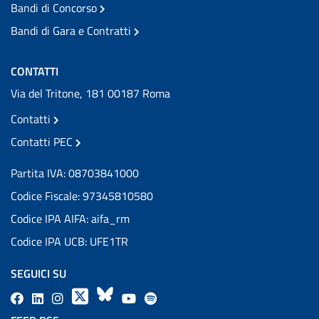
Bandi di Concorso
Bandi di Gara e Contratti
CONTATTI
Via del Tritone, 181 00187 Roma
Contatti
Contatti PEC
Partita IVA: 08703841000
Codice Fiscale: 97345810580
Codice IPA AIFA: aifa_rm
Codice IPA UCB: UFE1TR
SEGUICI SU
F
L
l
X
B
Y
l
a
i
a
l
o
a