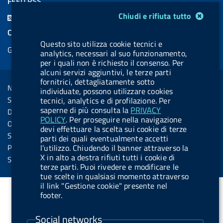
FEED RSS
c
n
b
u
u
b
Modulo gestione cookie
Chiudi e rifiuta tutto
F
e
k
e
e
t
e
e
COOKIES
b
e
l
s
u
l
e
Questo sito utilizza cookie tecnici e
Gestione cookie
o
d
.
k
b
.
analytics, necessari al suo funzionamento,
d
per i quali non è richiesto il consenso. Per
o
i
b
y
e
b
R
alcuni servizi aggiuntivi, le terze parti
Sezione Link Utili
k
n
u
u
fornitrici, dettagliatamente sotto
s
Note legali
individuate, possono utilizzare cookies
t
t
s
Social Media Policy
tecnici, analytics e di profilazione. Per
t
t
saperne di più consulta la
PRIVACY
Dichiarazione di accessibilità
o
o
POLICY
. Per proseguire nella navigazione
Obiettivi di accessibilità
devi effettuare la scelta sui cookie di terze
n
n
Statistiche sito
parti dei quali eventualmente accetti
.
.
l’utilizzo. Chiudendo il banner attraverso la
Privacy
X in alto a destra rifiuti tutti i cookie di
i
s
Servizi Online
terze parti. Puoi rivedere e modificare le
n
p
tue scelte in qualsiasi momento attraverso
s
o
il link "Gestione cookie" presente nel
footer.
t
t
a
i
Social networks