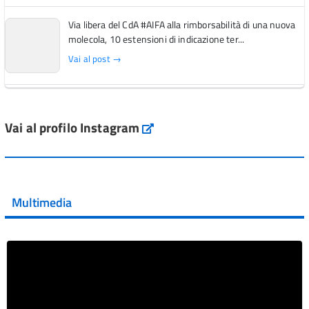
Via libera del CdA #AIFA alla rimborsabilità di una nuova
molecola, 10 estensioni di indicazione ter...
Vai al post →
L'Italia si conferma tra i primi Paesi europei per l'accesso
ai #farmaci orfani rimborsati dal Servi...
Vai al profilo Instagram
Instagram
Vai al post →
💜 Il 29 giugno #AIFA si è illuminata di viola in occasione
della XVII Giornata Mondiale della Scler...
Multimedia
Vai al post →