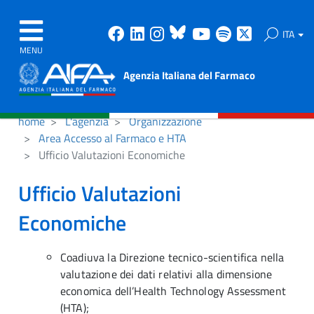
Facebook
Linkedin
Instagram
Bluesky
Youtube
Spotify
X
ITA
MENU
Agenzia Italiana del Farmaco
home
L'agenzia
Organizzazione
Area Accesso al Farmaco e HTA
Ufficio Valutazioni Economiche
Ufficio Valutazioni
Economiche
Coadiuva la Direzione tecnico-scientifica nella
valutazione dei dati relativi alla dimensione
economica dell’Health Technology Assessment
(HTA);