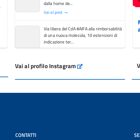
dalla home de...
Vai al post →
Via libera del CdA #AIFA alla rimborsabilità
di una nuova molecola, 10 estensioni di
indicazione ter...
Vai al post →
V
Vai al profilo Instagram
L'Italia si conferma tra i primi Paesi europei
Instagram
per l'accesso ai #farmaci orfani rimborsati
dal Servi...
Vai al post →
💜 Il 29 giugno #AIFA si è illuminata di viola
in occasione della XVII Giornata Mondiale
della Scler...
Vai al post →
CONTATTI
SE