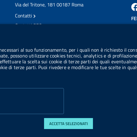
Via del Tritone, 181 00187 Roma
Contatti
FE
Contatti PEC
Partita IVA: 08703841000
CO
Codice Fiscale: 97345810580
 necessari al suo funzionamento, per i quali non è richiesto il cons
Ge
uate, possono utilizzare cookies tecnici, analytics e di profilazion
Codice IPA AIFA: aifa_rm
effettuare la scelta sui cookie di terze parti dei quali eventualme
cookie di terze parti. Puoi rivedere e modificare le tue scelte in q
Codice IPA UCB: UFE1TR
ACCETTA SELEZIONATI
 accessibilità
Obiettivi di accessibilità
Statistiche sito
Privacy