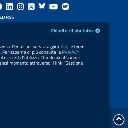
F
L
l
X
B
Y
l
a
i
a
l
o
a
ED RSS
F
c
n
b
u
u
b
Chiudi e rifiuta tutto
e
e
k
e
e
t
e
OKIES
enso. Per alcuni servizi aggiuntivi, le terze
e
stione cookie
b
e
l
s
u
l
e. Per saperne di più consulta la
PRIVACY
nte accetti l’utilizzo. Chiudendo il banner
d
o
d
.
k
b
.
ualsiasi momento attraverso il link "Gestione
R
o
i
b
y
e
b
s
k
n
u
u
s
t
t
t
t
tor
o
o
Servizi Online
all'i