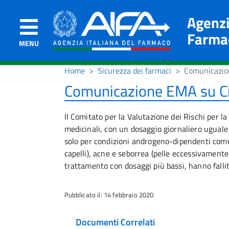
Agenzi
Farma
MENU
Home
Sicurezza dei farmaci
Comunicazio
Comunicazione EMA su C
Il Comitato per la Valutazione dei Rischi per 
medicinali, con un dosaggio giornaliero uguale
solo per condizioni androgeno-dipendenti come l
capelli), acne e seborrea (pelle eccessivamente
trattamento con dosaggi più bassi, hanno fallit
Pubblicato il: 14 febbraio 2020
Documenti Correlati