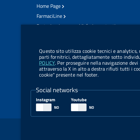
Home Page
FarmaciLine
Partecipazione e soddisfazione utenti
Modulo gestione cookie
Accesso civico
Modulistica
Questo sito utilizza cookie tecnici e analytics,
Amministrazione Trasparente
parti fornitrici, dettagliatamente sotto individ
POLICY
. Per proseguire nella navigazione devi 
Atti di notifica
attraverso la X in alto a destra rifiuti tutti i 
cookie" presente nel footer.
Pubblicità legale
TrovaNormeFarmaco
Social networks
Bandi di Concorso
Instagram
Youtube
Bandi di Gara e Contratti
Sezione Link Utili
Note legali
Social Media Policy
Dichiarazione di