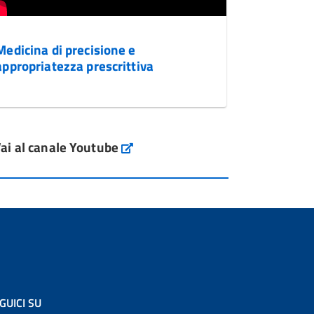
Medicina di precisione e
appropriatezza prescrittiva
ai al canale Youtube
GUICI SU