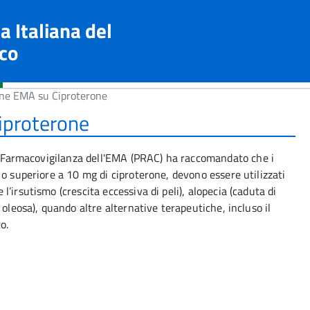
a Italiana del
co
ne EMA su Ciproterone
iproterone
la Farmacovigilanza dell'EMA
(PRAC)
ha raccomandato che i
 o superiore a 10 mg di ciproterone, devono essere utilizzati
’irsutismo (crescita eccessiva di peli), alopecia (caduta di
 oleosa), quando altre alternative terapeutiche, incluso il
o.