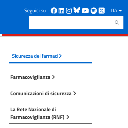
Facebook
Linkedin
Instagram
Bluesky
Youtube
Spotify
X
Seguici su
ITA
Cerca
Testo da ricercare
Sicurezza dei farmaci
Farmacovigilanza
Comunicazioni di sicurezza
La Rete Nazionale di
Farmacovigilanza (RNF)