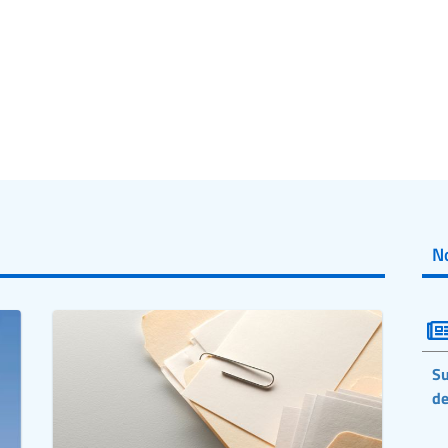
No
Su
de