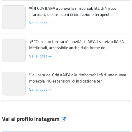
📢 Il CdA #AIFA approva la rimborsabilità di 4 nuovi
#farmaci, 4 estensioni di indicazione terapeuti...
Vai al post →
🔎 "Cerca un farmaco": novità da AIFA Il servizio #AIFA
Medicinali, accessibile anche dalla home de...
Vai al post →
Via libera del CdA #AIFA alla rimborsabilità di una nuova
molecola, 10 estensioni di indicazione ter...
Vai al post →
L'Italia si conferma tra i primi Paesi europei per l'accesso
ai #farmaci orfani rimborsati dal Servi...
Vai al profilo Instagram
Instagram
Vai al post →