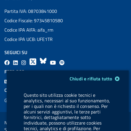
Partita IVA: 08703841000
Codice Fiscale: 97345810580
Codice IPA AIFA: aifa_rm
Codice IPA UCB: UFE1TR
SEGUICI SU
F
L
l
X
B
Y
l
a
i
a
l
o
a
FEED RSS
c
n
b
u
u
b
Modulo gestione cookie
Chiudi e rifiuta tutto
F
e
k
e
e
t
e
e
COOKIES
b
e
l
s
u
l
Questo sito utilizza cookie tecnici e
e
Gestione cookie
analytics, necessari al suo funzionamento,
o
d
.
k
b
.
d
per i quali non è richiesto il consenso. Per
o
i
b
y
e
b
alcuni servizi aggiuntivi, le terze parti
R
Sezione Link Utili
k
n
u
u
fornitrici, dettagliatamente sotto
s
Note legali
individuate, possono utilizzare cookies
t
t
s
tecnici, analytics e di profilazione. Per
Social Media Policy