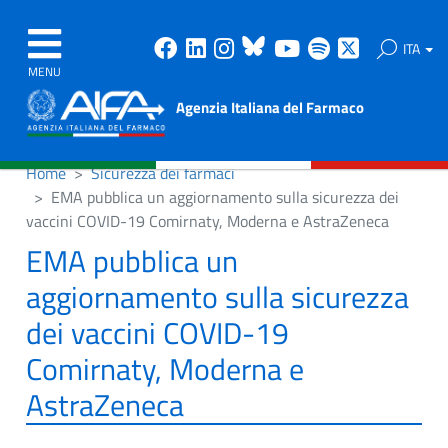
Facebook
Linkedin
Instagram
Bluesky
Youtube
Spotify
X
ITA
MENU
Agenzia Italiana del Farmaco
Home
Sicurezza dei farmaci
EMA pubblica un aggiornamento sulla sicurezza dei
vaccini COVID-19 Comirnaty, Moderna e AstraZeneca
EMA pubblica un
aggiornamento sulla sicurezza
dei vaccini COVID-19
Comirnaty, Moderna e
AstraZeneca