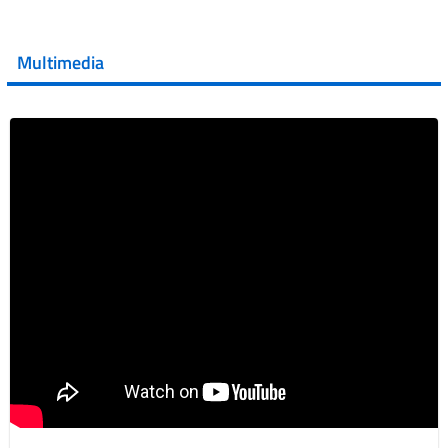
💜 Il 29 giugno #AIFA si è illuminata di viola in occasione
della XVII Giornata Mondiale della Scler...
Multimedia
Vai al post →