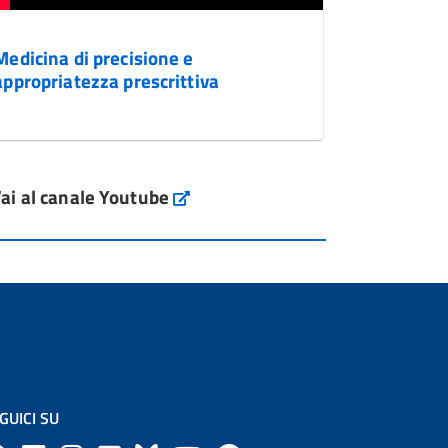
Medicina di precisione e
appropriatezza prescrittiva
ai al canale Youtube
GUICI SU