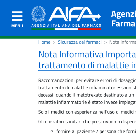
Agenzi
Farma
MENU
Home
Sicurezza dei farmaci
Nota Informa
Nota Informativa Importa
trattamento di malattie 
Raccomandazioni per evitare errori di dosaggio
trattamento di malattie infiammatorie: s
ono st
decessi, quando il metotrexato destinato a un u
malattie infiammatorie è stato invece impieg
Solo i medici con esperienza nell'uso di medic
Gli operatori sanitari che prescrivono o disp
fornire al paziente / persona che forn