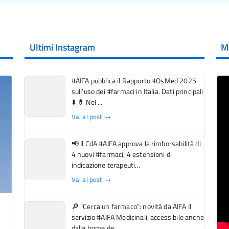
Ultimi Instagram
M
#AIFA pubblica il Rapporto #OsMed 2025
sull’uso dei #farmaci in Italia. Dati principali
⬇️ 💊 Nel ...
Vai al post →
📢 Il CdA #AIFA approva la rimborsabilità di
4 nuovi #farmaci, 4 estensioni di
indicazione terapeuti...
Vai al post →
🔎 "Cerca un farmaco": novità da AIFA Il
servizio #AIFA Medicinali, accessibile anche
dalla home de...