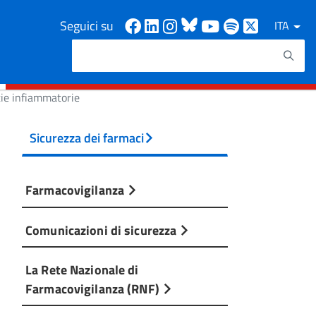
Facebook
Linkedin
Instagram
Bluesky
Youtube
Spotify
X
Seguici su
ITA
Cerca
Testo da ricercare
tie infiammatorie
Sicurezza dei farmaci
Farmacovigilanza
Comunicazioni di sicurezza
La Rete Nazionale di
Farmacovigilanza (RNF)