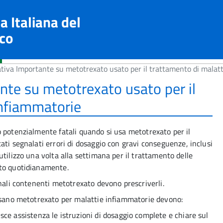
a Italiana del
co
tiva Importante su metotrexato usato per il trattamento di malat
nte su metotrexato usato per il
infiammatorie
 potenzialmente fatali quando si usa metotrexato per il
ati segnalati errori di dosaggio con gravi conseguenze, inclusi
tilizzo una volta alla settimana per il trattamento delle
ato quotidianamente.
inali contenenti metotrexato devono prescriverli.
ensano metotrexato per malattie infiammatorie devono:
isce assistenza le istruzioni di dosaggio complete e chiare sul