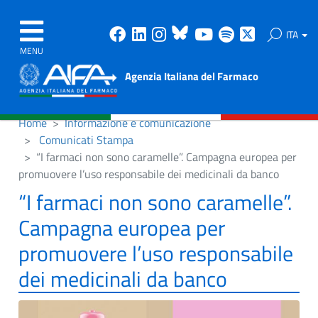
Facebook
Linkedin
Instagram
Bluesky
Youtube
Spotify
X
ITA
MENU
Agenzia Italiana del Farmaco
Home
Informazione e comunicazione
Comunicati Stampa
“I farmaci non sono caramelle”. Campagna europea per
promuovere l’uso responsabile dei medicinali da banco
“I farmaci non sono caramelle”.
Campagna europea per
promuovere l’uso responsabile
dei medicinali da banco