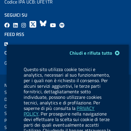
Codice IPA UCB: UFE1TR
SEGUICI SU
F
L
l
X
B
Y
l
a
i
a
l
o
a
FEED RSS
c
n
b
u
u
b
F
e
k
e
e
t
e
e
Modulo gestione cookie
COOKIES
Chiudi e rifiuta tutto
b
e
l
s
u
l
e
Gestione cookie
o
d
.
k
b
.
d
Questo sito utilizza cookie tecnici e
o
i
b
y
e
b
analytics, necessari al suo funzionamento,
R
Sezione Link Utili
k
n
u
u
per i quali non è richiesto il consenso. Per
s
Note legali
alcuni servizi aggiuntivi, le terze parti
t
t
s
fornitrici, dettagliatamente sotto
Social Media Policy
t
t
individuate, possono utilizzare cookies
Dichiarazione di accessibilità
tecnici, analytics e di profilazione. Per
o
o
Obiettivi di accessibilità
saperne di più consulta la
PRIVACY
n
n
Statistiche sito
POLICY
. Per proseguire nella navigazione
.
.
devi effettuare la scelta sui cookie di terze
Privacy
parti dei quali eventualmente accetti
i
s
Servizi Online
l’utilizzo. Chiudendo il banner attraverso la