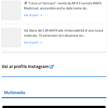
🔎 "Cerca un farmaco": novità da AIFA Il servizio #AIFA
Medicinali, accessibile anche dalla home de...
Vai al post →
Via libera del CdA #AIFA alla rimborsabilità di una nuova
molecola, 10 estensioni di indicazione ter...
Vai al post →
L'Italia si conferma tra i primi Paesi europei per l'accesso
ai #farmaci orfani rimborsati dal Servi...
Vai al profilo Instagram
Instagram
Vai al post →
💜 Il 29 giugno #AIFA si è illuminata di viola in occasione
della XVII Giornata Mondiale della Scler...
Multimedia
Vai al post →