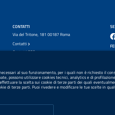
💜 Il 29 giugno #AIFA si è illuminata di viola
in occasione della XVII Giornata Mondiale
della Scler...
Vai al post →
CONTATTI
SE
Via del Tritone, 181 00187 Roma
Contatti
FE
Contatti PEC
Partita IVA: 08703841000
CO
Codice Fiscale: 97345810580
 necessari al suo funzionamento, per i quali non è richiesto il cons
Ge
uate, possono utilizzare cookies tecnici, analytics e di profilazion
Codice IPA AIFA: aifa_rm
effettuare la scelta sui cookie di terze parti dei quali eventualme
cookie di terze parti. Puoi rivedere e modificare le tue scelte in q
Codice IPA UCB: UFE1TR