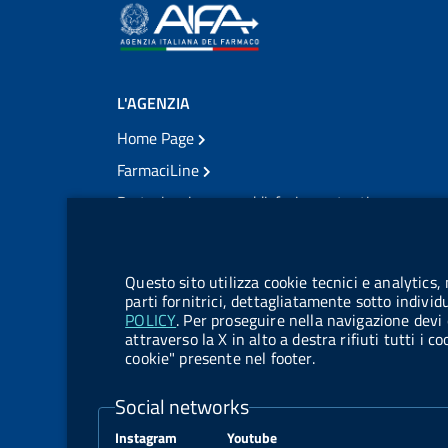
L'AGENZIA
Home Page
FarmaciLine
Partecipazione e soddisfazione utenti
Modulo gestione cookie
Accesso civico
Modulistica
Questo sito utilizza cookie tecnici e analytics,
Amministrazione Trasparente
parti fornitrici, dettagliatamente sotto individ
POLICY
. Per proseguire nella navigazione devi 
Atti di notifica
attraverso la X in alto a destra rifiuti tutti i 
cookie" presente nel footer.
Pubblicità legale
TrovaNormeFarmaco
Social networks
Bandi di Concorso
Instagram
Youtube