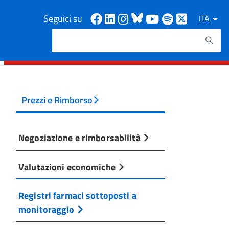
Facebook
Linkedin
Instagram
Bluesky
Youtube
Spotify
X
Seguici su
ITA
Cerca
Testo da ricercare
Prezzi e Rimborso
Negoziazione e rimborsabilità
Valutazioni economiche
Registri farmaci sottoposti a
monitoraggio