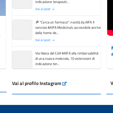
indicazione terapeuti...
Vai al post →
🔎 "Cerca un farmaco": novità da AIFA Il
servizio #AIFA Medicinali, accessibile anche
dalla home de...
Vai al post →
Via libera del CdA #AIFA alla rimborsabilità
di una nuova molecola, 10 estensioni di
indicazione ter...
Vai al post →
V
Vai al profilo Instagram
L'Italia si conferma tra i primi Paesi europei
Instagram
per l'accesso ai #farmaci orfani rimborsati
dal Servi...
Vai al post →