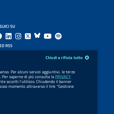
GUICI SU
F
L
l
X
B
Y
l
a
i
a
l
o
a
ED RSS
F
c
n
b
u
u
b
Chiudi e rifiuta tutto
e
e
k
e
e
t
e
OKIES
enso. Per alcuni servizi aggiuntivi, le terze
e
stione cookie
b
e
l
s
u
l
e. Per saperne di più consulta la
PRIVACY
nte accetti l’utilizzo. Chiudendo il banner
d
o
d
.
k
b
.
ualsiasi momento attraverso il link "Gestione
R
o
i
b
y
e
b
s
k
n
u
u