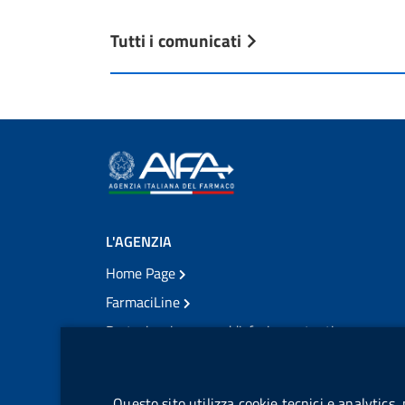
Tutti i comunicati
L'AGENZIA
Home Page
FarmaciLine
Partecipazione e soddisfazione utenti
Modulo gestione cookie
Accesso civico
Modulistica
Questo sito utilizza cookie tecnici e analytics,