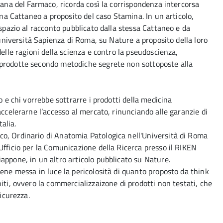
iana del Farmaco, ricorda così la corrispondenza intercorsa
ena Cattaneo a proposito del caso Stamina. In un articolo,
 spazio al racconto pubblicato dalla stessa Cattaneo e da
l'università Sapienza di Roma, su Nature a proposito della loro
delle ragioni della scienza e contro la pseudoscienza,
 prodotte secondo metodiche segrete non sottoposte alla
o e chi vorrebbe sottrarre i prodotti della medicina
accelerarne l’accesso al mercato, rinunciando alle garanzie di
talia.
o, Ordinario di Anatomia Patologica nell'Università di Roma
Ufficio per la Comunicazione della Ricerca presso il RIKEN
appone, in un altro articolo pubblicato su Nature.
iene messa in luce la pericolosità di quanto proposto da think
iti, ovvero la commercializzaizone di prodotti non testati, che
sicurezza.