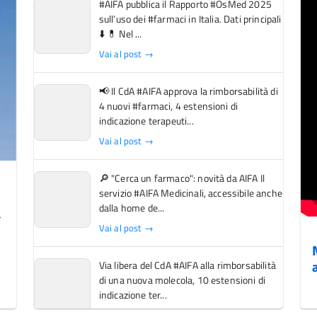
#AIFA pubblica il Rapporto #OsMed 2025
sull’uso dei #farmaci in Italia. Dati principali
⬇️ 💊 Nel ...
Vai al post →
📢 Il CdA #AIFA approva la rimborsabilità di
4 nuovi #farmaci, 4 estensioni di
indicazione terapeuti...
Vai al post →
🔎 "Cerca un farmaco": novità da AIFA Il
servizio #AIFA Medicinali, accessibile anche
dalla home de...
Vai al post →
Via libera del CdA #AIFA alla rimborsabilità
di una nuova molecola, 10 estensioni di
indicazione ter...
Vai al post →