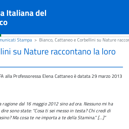
a Italiana del
co
municati Stampa
Bianco, Cattaneo e Corbellini su Nature raccon
lini su Nature raccontano la loro
AIFA alla Professoressa Elena Cattaneo è datata 29 marzo 2013
la ragione dal 16 maggio 2012 sino ad ora. Nessuno mi ha
 dire sono state: "Cosa ti sei messo in testa? Chi credi di
sino? Ma cosa te ne importa a te della Stamina.” […]”