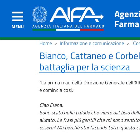
Agenzi
Farma
MENU
Home
Informazione e comunicazione
Co
Bianco, Cattaneo e Corbel
battaglia per la scienza
“La prima mail della Direzione Generale dell’
e comincia cosi:
Ciao Elena,
Sono stato nella palude che viene dal buio del
aiutato. Le frasi più gentili che mi sono sentito
essere? Ma perché stai facendo tutto questo ca