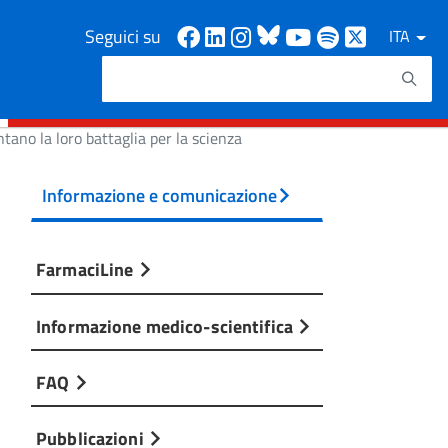
Facebook
Linkedin
Instagram
Bluesky
Youtube
Spotify
X
Seguici su
ITA
Cerca
Testo da ricercare
tano la loro battaglia per la scienza
Informazione e comunicazione
FarmaciLine
Informazione medico-scientifica
FAQ
Pubblicazioni