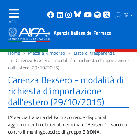
Facebook
Linkedin
Instagram
Bluesky
Youtube
Spotify
X
ITA
MENU
Agenzia Italiana del Farmaco
Home
Prezzi e Rimborso
Liste di trasparenza
Carenza Bexsero - modalità di richiesta d'importazione
dall'estero (29/10/2015)
Carenza Bexsero - modalità di
richiesta d'importazione
dall'estero (29/10/2015)
L'Agenzia Italiana del Farmaco rende disponibili
aggiornamenti relativi al medicinale "Bexsero” - vaccino
contro il meningococcico di gruppo B (rDNA,