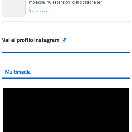
molecola, 10 estensioni di indicazione ter...
Vai al post →
L'Italia si conferma tra i primi Paesi europei per l'accesso
ai #farmaci orfani rimborsati dal Servi...
Vai al profilo Instagram
Instagram
Vai al post →
💜 Il 29 giugno #AIFA si è illuminata di viola in occasione
della XVII Giornata Mondiale della Scler...
Multimedia
Vai al post →