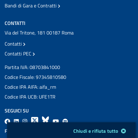
Bandi di Gara e Contratti
CONTATTI
Via del Tritone, 181 00187 Roma
Contatti
Contatti PEC
Partita IVA: 08703841000
Codice Fiscale: 97345810580
Codice IPA AIFA: aifa_rm
Codice IPA UCB: UFE1TR
SEGUICI SU
F
L
l
X
B
Y
l
a
i
a
l
o
a
Modulo gestione cookie
Chiudi e rifiuta tutto
FEED RSS
c
n
b
u
u
b