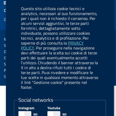
F
e
k
e
e
t
e
Questo sito utilizza cookie tecnici e
e
COOKIES
b
e
l
s
u
l
analytics, necessari al suo funzionamento,
e
per i quali non è richiesto il consenso. Per
Gestione cookie
o
d
.
k
b
.
d
alcuni servizi aggiuntivi, le terze parti
o
i
b
y
e
b
fornitrici, dettagliatamente sotto
R
Sezione Link Utili
individuate, possono utilizzare cookies
k
n
u
u
s
tecnici, analytics e di profilazione. Per
Note legali
t
t
saperne di più consulta la
PRIVACY
s
Social Media Policy
POLICY
. Per proseguire nella navigazione
t
t
Dichiarazione di accessibilità
devi effettuare la scelta sui cookie di terze
o
o
parti dei quali eventualmente accetti
Obiettivi di accessibilità
n
n
l’utilizzo. Chiudendo il banner attraverso la
Statistiche sito
X in alto a destra rifiuti tutti i cookie di
.
.
Privacy
terze parti. Puoi rivedere e modificare le
i
s
Servizi Online
tue scelte in qualsiasi momento attraverso
il link "Gestione cookie" presente nel
n
p
footer.
s
o
t
t
Social networks
a
i
Instagram
Youtube
g
f