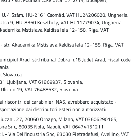
 - str. Podmaniczky Utca 57. 2/14, Budapest,
 U. 4 Szàm, HU-2161 Csomàd, VAT HU24206028, Ungheria
tca 9, HU-8360 Keszthely, VAT HU11779074, Ungheria
ademika Mstislava Keldisa Iela 12-158, Riga, VAT
tr. Akademika Mstislava Keldisa Iela 12-158, Riga, VAT
iul Arad, str.Tribunal Dobra n.18 Judet Arad, Fiscal code
ania
a Slovacca
31 Ljubljana, VAT 61869937, Slovenia,
a Ulica n.19, VAT 76488632, Slovenia
dei riscontri dei carabinieri NAS, avrebbero acquistato -
ortazione dai distributori esteri non autorizzati:
Ciucani, 27, 20060 Ornago, Milano, VAT 03606290165,
ne Snc, 80035 Nola, Napoli, VAT 06474151211
 Via Dell'industria Snc, 83030 Pietradefusi, Avellino, VAT