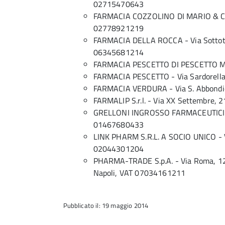
02715470643
FARMACIA COZZOLINO DI MARIO & CIRO 
02778921219
FARMACIA DELLA ROCCA - Via Sottoten
06345681214
FARMACIA PESCETTO DI PESCETTO MA
FARMACIA PESCETTO - Via Sardorell
FARMACIA VERDURA - Via S. Abbondi
FARMALIP S.r.l. - Via XX Settembre,
GRELLONI INGROSSO FARMACEUTICI - C
01467680433
LINK PHARM S.R.L. A SOCIO UNICO - V
02044301204
PHARMA-TRADE S.p.A. - Via Roma, 12 
Napoli, VAT 07034161211
Pubblicato il: 19 maggio 2014