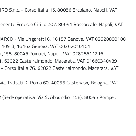
S.n.c. - Corso Italia 15, 80056 Ercolano, Napoli, VAT
ente Ernesto Cirillo 207, 80041 Boscoreale, Napoli, VAT
RCO - Via Ungaretti 6, 16157 Genova, VAT 02620880100
a 109 B, 16162 Genova, VAT 00262010101
o,158, 80045 Pompei, Napoli, VAT 02828611216
 21, 62022 Castelraimondo, Macerata, VAT 01660340439
orso Italia 76, 62022 Castelraimondo, Macerata, VAT
ia Trattati Di Roma 60, 40055 Castenaso, Bologna, VAT
(Sede operativa: Via S. Abbondio, 158), 80045 Pompei,