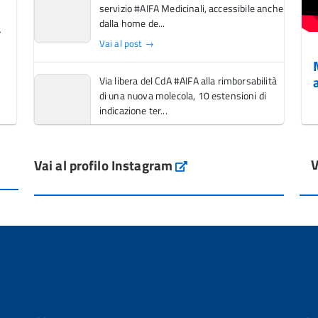
servizio #AIFA Medicinali, accessibile anche
dalla home de...
Vai al post →
Via libera del CdA #AIFA alla rimborsabilità
di una nuova molecola, 10 estensioni di
indicazione ter...
Vai al post →
V
Vai al profilo Instagram
L'Italia si conferma tra i primi Paesi europei
Instagram
per l'accesso ai #farmaci orfani rimborsati
dal Servi...
Vai al post →
💜 Il 29 giugno #AIFA si è illuminata di viola
in occasione della XVII Giornata Mondiale
della Scler...
Vai al post →