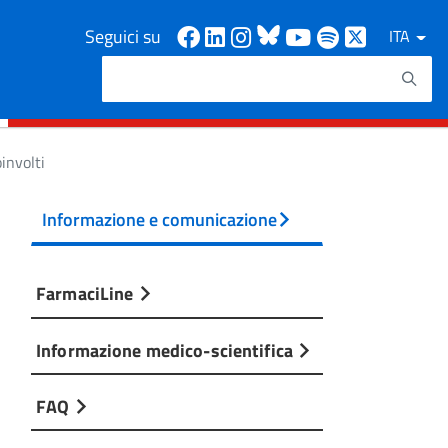
Facebook
Linkedin
Instagram
Bluesky
Youtube
Spotify
X
Seguici su
ITA
Cerca
Testo da ricercare
oinvolti
Informazione e comunicazione
FarmaciLine
Informazione medico-scientifica
FAQ