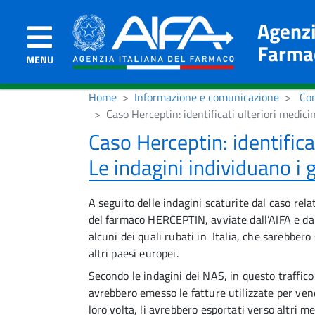
Agenzi
Farma
MENU
Home
Informazione e comunicazione
Co
Caso Herceptin: identificati ulteriori medicina
Caso Herceptin: identificat
Le indagini individuano i g
A seguito delle indagini scaturite dal caso relat
del farmaco HERCEPTIN, avviate dall’AIFA e dai 
alcuni dei quali rubati in Italia, che sarebbero
altri paesi europei.
Secondo le indagini dei NAS, in questo traffico 
avrebbero emesso le fatture utilizzate per vende
loro volta, li avrebbero esportati verso altri me