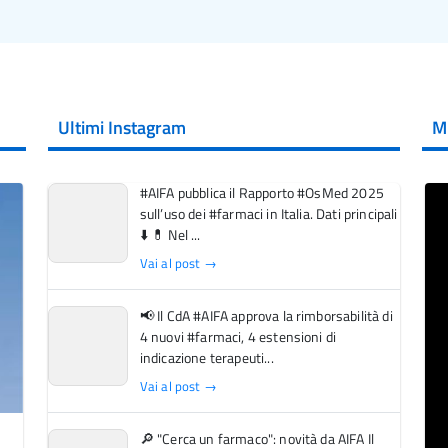
Ultimi Instagram
M
#AIFA pubblica il Rapporto #OsMed 2025
sull’uso dei #farmaci in Italia. Dati principali
⬇️ 💊 Nel ...
Vai al post →
📢 Il CdA #AIFA approva la rimborsabilità di
4 nuovi #farmaci, 4 estensioni di
indicazione terapeuti...
Vai al post →
🔎 "Cerca un farmaco": novità da AIFA Il