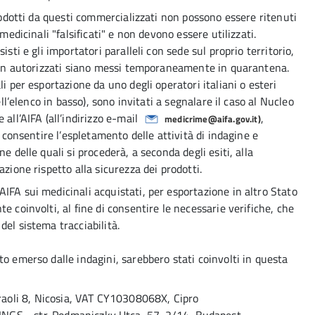
prodotti da questi commercializzati non possono essere ritenuti
medicinali "falsificati" e non devono essere utilizzati.
sti e gli importatori paralleli con sede sul proprio territorio,
 non autorizzati siano messi temporaneamente in quarantena.
i per esportazione da uno degli operatori italiani o esteri
ell’elenco in basso), sono invitati a segnalare il caso al Nucleo
all’AIFA (all’indirizzo e-mail
,
medicrime@aifa.gov.it)
r consentire l’espletamento delle attività di indagine e
e delle quali si procederà, a seconda degli esiti, alla
zione rispetto alla sicurezza dei prodotti.
IFA sui medicinali acquistati, per esportazione in altro Stato
e coinvolti, al fine di consentire le necessarie verifiche, che
el sistema tracciabilità.
o emerso dalle indagini, sarebbero stati coinvolti in questa
aoli 8, Nicosia, VAT CY10308068X, Cipro