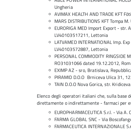
ABLE POWER INTERNATIONAL HOLDINGS
Ungheria
AVIMAX HEALTH AND TRADE KFT Fòti
MARS DISTRIBUTIONS KFT Tompa M. U
EURORIGA MED Import Export - str. Ak
LV40103517211, Lettonia
LATVAMED INTERNATIONAL Imp. Exp - s
LV40103572887, Lettonia
PERSONAL COMMODITY RINGSIDE Municip
RO31031066 dated 19.12.2012, Rom
EXIMP AZ - sro, Bratislava, Repubblic
PIRAMID D.O.O Brniceva Ulica 31, 12
TAIN D.O.O Nova Gorica, str. Kridicev
Elenco degli operatori italiani che, sulla base 
direttamente o indirettamente - farmaci per esp
EUROPHARMACEUTICA S.r.l. - Via A. 
FARMA GLOBAL SNC - Via Boscofango
FARMACEUTICA INTERNAZIONALE S.r.l. -