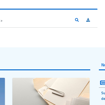
 >
No
Su
de