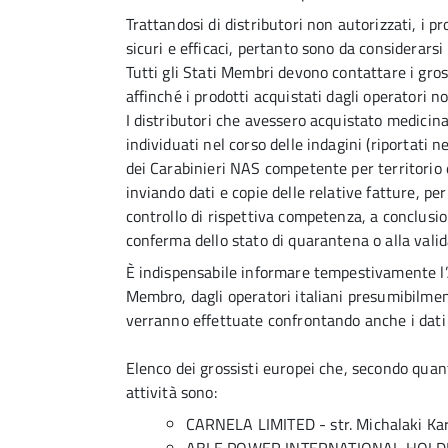
Trattandosi di distributori non autorizzati, i 
sicuri e efficaci, pertanto sono da considerarsi 
Tutti gli Stati Membri devono contattare i grossi
affinché i prodotti acquistati dagli operatori
I distributori che avessero acquistato medicinal
individuati nel corso delle indagini (riportati n
dei Carabinieri NAS competente per territorio e 
inviando dati e copie delle relative fatture, pe
controllo di rispettiva competenza, a conclusion
conferma dello stato di quarantena o alla valida
È indispensabile informare tempestivamente l’A
Membro, dagli operatori italiani presumibilment
verranno effettuate confrontando anche i dati d
Elenco dei grossisti europei che, secondo quant
attività sono:
CARNELA LIMITED - str. Michalaki Kar